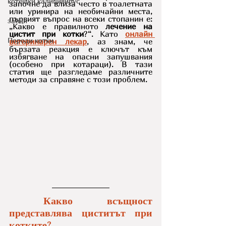
котешки калицивирус
започне да влиза често в тоалетната 
или уринира на необичайни места, 
първият въпрос на всеки стопанин е: 
зайци
„Какво е правилното 
лечение на 
цистит при котки
?“. Като 
онлайн 
Породи котки
ветеринарен лекар
, аз знам, че 
бързата реакция е ключът към 
избягване на опасни запушвания 
(особено при котараци). В тази 
статия ще разгледаме различните 
методи за справяне с този проблем.
 Какво всъщност 
представлява циститът при 
котките?