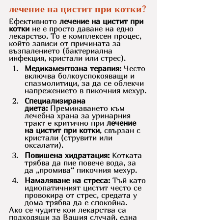
лечение на цистит при котки?
Ефективното 
лечение на цистит при 
котки
 не е просто даване на едно 
лекарство. То е комплексен процес, 
който зависи от причината за 
възпалението (бактериална 
инфекция, кристали или стрес).
Медикаментозна терапия:
 Често 
включва болкоуспокояващи и 
спазмолитици, за да се облекчи 
напрежението в пикочния мехур.
Специализирана 
диета:
 Преминаването към 
лечебна храна за уринарния 
тракт е критично при 
лечение 
на цистит при котки
, свързан с 
кристали (струвити или 
оксалати).
Повишена хидратация:
 Котката 
трябва да пие повече вода, за 
да „промива“ пикочния мехур.
Намаляване на стреса:
 Тъй като 
идиопатичният цистит често се 
провокира от стрес, средата у 
дома трябва да е спокойна.
Ако се чудите кои лекарства са 
подходящи за Вашия случай, една 