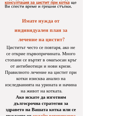
консултация за цистит при котка
ще 
Ви спести време и грешни стъпки.
Имате нужда от 
индивидуален план за 
лечение на цистит?
Циститът често се повтаря, ако не 
се открие първопричината. Много 
стопани се въртят в омагьосан кръг 
от антибиотици и нови кризи. 
Правилното лечение на цистит при 
котки изисква анализ на 
изследванията на урината и начина 
на живот на котката.
Ако искате да изготвим 
дългосрочна стратегия за 
здравето на Вашата котка или се 
нуждаете от 
онлайн ветеринарна 