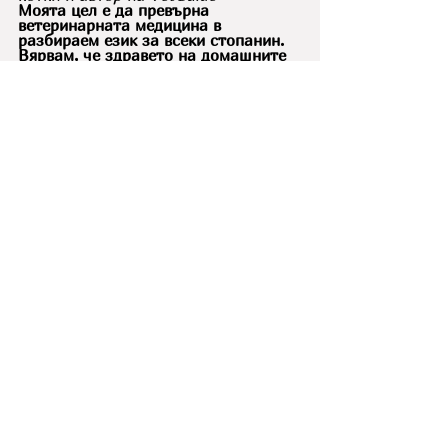
Моята цел е да превърна 
ветеринарната медицина в 
разбираем език за всеки стопанин. 
Вярвам, че здравето на домашните 
ни любимци започва с правилната 
информация и превенцията у дома. 
В статиите си споделям опита си от 
практиката, за да ви помогна да 
вземате най-добрите решения за 
вашите опашати приятели.
За мен
възпаление на пикочния мехур котки
симптоми на цистит при котки
котешки цистит
уринарни проблеми при котки
лечение на цистит при котки
цистит при котки
диагноза цистит котки
Съвети за отглеждане
Заболявания при домашните любимци