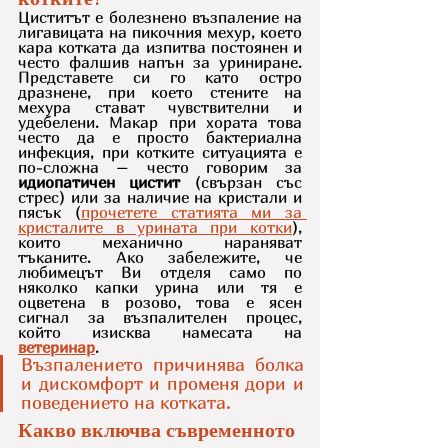
Циститът е болезнено възпаление на 
лигавицата на пикочния мехур, което 
кара котката да изпитва постоянен и 
често фалшив напън за уриниране. 
Представете си го като остро 
дразнене, при което стените на 
мехура стават чувствителни и 
удебелени. Макар при хората това 
често да е просто бактериална 
инфекция, при котките ситуацията е 
по-сложна – често говорим за 
идиопатичен цистит
 (свързан със 
стрес) или за наличие на кристали и 
пясък (
прочетете статията ми за 
кристалите в урината при котки
), 
които механично нараняват 
тъканите. Ако забележите, че 
любимецът Ви отделя само по 
няколко капки урина или тя е 
оцветена в розово, това е ясен 
сигнал за възпалителен процес, 
който изисква намесата на 
ветеринар
.
Възпалението причинява болка 
и дискомфорт и променя дори и 
поведението на котката.
Какво включва съвременното 