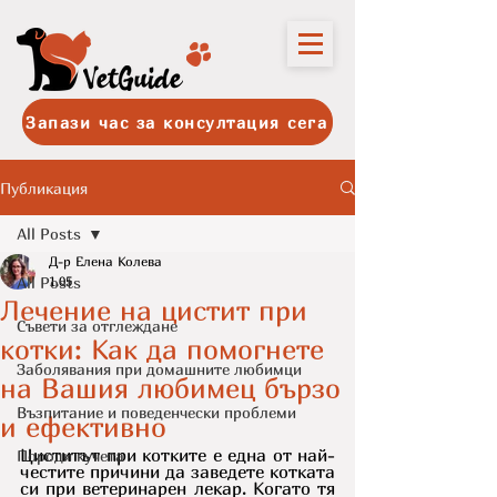
Запази час за консултация сега
Публикация
All Posts
Д-р Елена Колева
All Posts
1.05
Лечение на цистит при
Съвети за отглеждане
котки: Как да помогнете
Заболявания при домашните любимци
на Вашия любимец бързо
Възпитание и поведенчески проблеми
и ефективно
Циститът при котките е една от най-
Породи кучета
честите причини да заведете котката 
си при ветеринарен лекар. Когато тя 