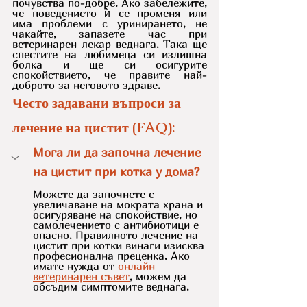
почувства по-добре. Ако забележите, 
че поведението ѝ се променя или 
има проблеми с уринирането, не 
чакайте, запазете час при 
ветеринарен лекар веднага. Така ще 
спестите на любимеца си излишна 
болка и ще си осигурите 
спокойствието, че правите най-
доброто за неговото здраве.
Често задавани въпроси за 
лечение на цистит (FAQ):
Мога ли да започна лечение 
на цистит при котка у дома?
Можете да започнете с 
увеличаване на мократа храна и 
осигуряване на спокойствие, но 
самолечението с антибиотици е 
опасно. Правилното лечение на 
цистит при котки винаги изисква 
професионална преценка. Ако 
имате нужда от 
онлайн 
ветеринарен съвет
, можем да 
обсъдим симптомите веднага.