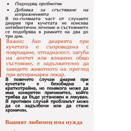
Подходящ пробиотик
Добавка за сгъстяване на 
изпражненията
В по-голямата част от случаите 
диария при кучетата не изисква 
антибиотично лечение и състоянието 
се подобрява в рамките на два до 
три дни.
Важно: Ако диарията при 
кучетата е съпроводена с 
повръщане, отпадналост, загуба 
на апетит или влошено общо 
състояние, е задължително да 
заведете животното на преглед 
при ветеринарен лекар.
В повечето случаи диария при 
кучетата е безобидна и 
краткотрайна, но понякога може да 
има конкретен причинител, който 
трябва да бъде установен и лекуван. 
В противен случай проблемът може 
да се задълбочи или да стане 
хроничен.
Вашият любимец има нужда 