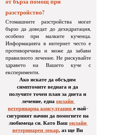
от бърза помощ при 
разстройство?
Стомашните разстройства могат 
бързо да доведат до дехидратация, 
особено при малките кученца. 
Информацията в интернет често е 
противоречива и може да забави 
правилното лечение. Не рискувайте 
здравето на Вашето куче с 
експерименти.
Ако искате да обсъдим 
симптомите веднага и да 
получите точен план за диета и 
лечение, една 
онлайн 
ветеринарна консултация 
е най-
сигурният начин да помогнете на 
любимеца си. Като Ваш 
онлайн 
ветеринарен лекар
, аз ще Ви 