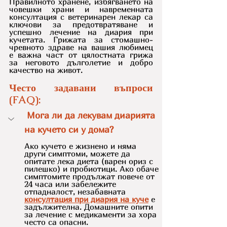
Правилното хранене, избягването на 
човешки храни и навременната 
консултация с ветеринарен лекар са 
ключови за предотвратяване и 
успешно лечение на диария при 
кучетата. Грижата за стомашно-
чревното здраве на вашия любимец 
е важна част от цялостната грижа 
за неговото дълголетие и добро 
качество на живот.
Често задавани въпроси 
(FAQ):
 Мога ли да лекувам диарията 
на кучето си у дома?
Ако кучето е жизнено и няма 
други симптоми, можете да 
опитате лека диета (варен ориз с 
пилешко) и пробиотици. Ако обаче 
симптомите продължат повече от 
24 часа или забележите 
отпадналост, незабавната 
консултация при диария на куче
 е 
задължителна. Домашните опити 
за лечение с медикаменти за хора 
често са опасни.