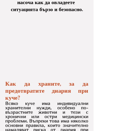
насоча как да овладеете 
ситуацията бързо и безопасно.
Как да храните, за да 
предотвратите диария при 
куче?
Всяко куче има индивидуални 
хранителни нужди, особено по-
възрастните животни и тези с 
хронични или остри медицински 
проблеми. Въпреки това има няколко 
основни правила, които значително 
намаляват риска от диария при 