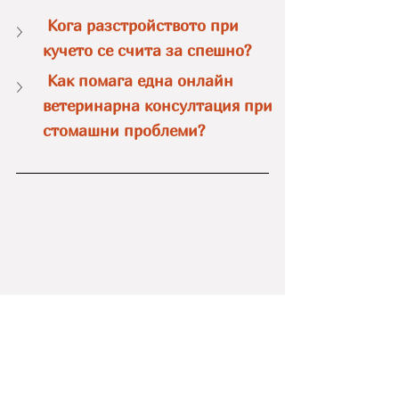
 Кога разстройството при 
кучето се счита за спешно?
 Как помага една онлайн 
ветеринарна консултация при 
стомашни проблеми?
Д-р Елена Колева