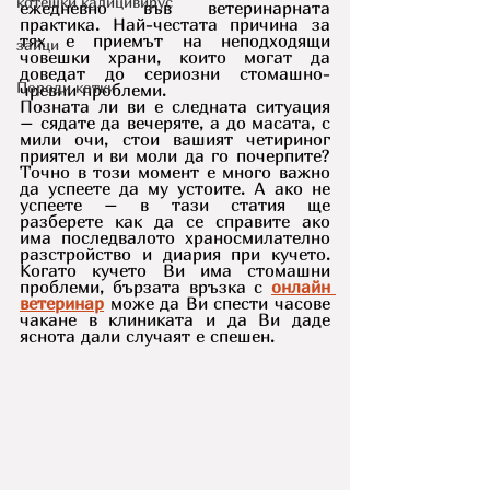
котешки калицивирус
ежедневно във ветеринарната 
практика. Най-честата причина за 
тях е приемът на неподходящи 
зайци
човешки храни, които могат да 
доведат до сериозни стомашно-
Породи котки
чревни проблеми.
Позната ли ви е следната ситуация 
– сядате да вечеряте, а до масата, с 
мили очи, стои вашият четириног 
приятел и ви моли да го почерпите? 
Точно в този момент е много важно 
да успеете да му устоите. А ако не 
успеете – в тази статия ще 
разберете как да се справите ако 
има последвалото храносмилателно 
разстройство и диария при кучето. 
Когато кучето Ви има стомашни 
проблеми, бързата връзка с 
онлайн 
ветеринар
 може да Ви спести часове 
чакане в клиниката и да Ви даде 
яснота дали случаят е спешен.