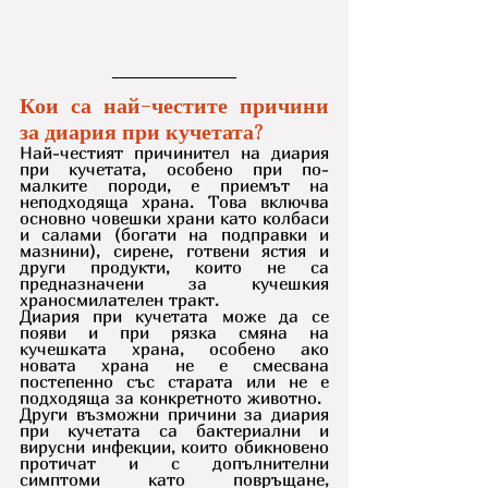
Кои са най-честите причини 
за диария при кучетата?
Най-честият причинител на диария 
при кучетата, особено при по-
малките породи, е приемът на 
неподходяща храна. Това включва 
основно човешки храни като колбаси 
и салами (богати на подправки и 
мазнини), сирене, готвени ястия и 
други продукти, които не са 
предназначени за кучешкия 
храносмилателен тракт.
Диария при кучетата може да се 
появи и при рязка смяна на 
кучешката храна, особено ако 
новата храна не е смесвана 
постепенно със старата или не е 
подходяща за конкретното животно.
Други възможни причини за диария 
при кучетата са бактериални и 
вирусни инфекции, които обикновено 
протичат и с допълнителни 
симптоми като повръщане, 