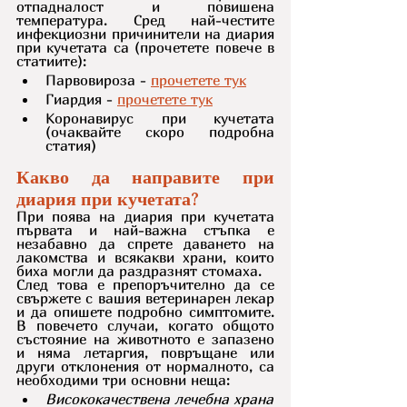
отпадналост и повишена 
температура. Сред най-честите 
инфекциозни причинители на диария 
при кучетата са (прочетете повече в 
статиите):
Парвовироза - 
прочетете тук
Гиардия - 
прочетете тук
Коронавирус при кучетата 
(очаквайте скоро подробна 
статия)
Какво да направите при 
диария при кучетата?
При поява на диария при кучетата 
първата и най-важна стъпка е 
незабавно да спрете даването на 
лакомства и всякакви храни, които 
биха могли да раздразнят стомаха.
След това е препоръчително да се 
свържете с вашия ветеринарен лекар 
и да опишете подробно симптомите. 
В повечето случаи, когато общото 
състояние на животното е запазено 
и няма летаргия, повръщане или 
други отклонения от нормалното, са 
необходими три основни неща:
Висококачествена лечебна храна