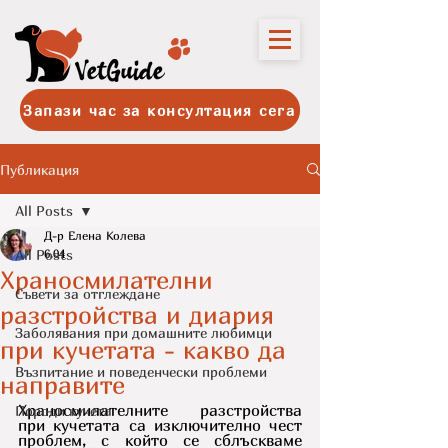
Запази час за консултация сега
Публикация
All Posts
Д-р Елена Колева
All Posts
6.04
Храносмилателни
Съвети за отглеждане
разстройства и диария
Заболявания при домашните любимци
при кучетата - какво да
Възпитание и поведенчески проблеми
направите
Храносмилателните разстройства 
Породи кучета
при кучетата са изключително чест 
проблем, с който се сблъскваме 