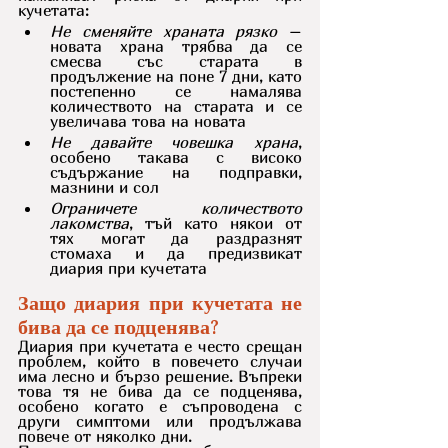
кучетата:
Не сменяйте храната рязко 
– 
новата храна трябва да се 
смесва със старата в 
продължение на поне 7 дни, като 
постепенно се намалява 
количеството на старата и се 
увеличава това на новата
Не давайте човешка храна
, 
особено такава с високо 
съдържание на подправки, 
мазнини и сол
Ограничете количеството 
лакомства
, тъй като някои от 
тях могат да раздразнят 
стомаха и да предизвикат 
диария при кучетата
Защо диария при кучетата не 
бива да се подценява?
Диария при кучетата е често срещан 
проблем, който в повечето случаи 
има лесно и бързо решение. Въпреки 
това тя не бива да се подценява, 
особено когато е съпроводена с 
други симптоми или продължава 
повече от няколко дни.