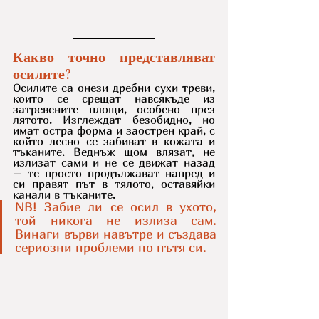
Какво точно представляват 
осилите?
Осилите са онези дребни сухи треви, 
които се срещат навсякъде из 
затревените площи, особено през 
лятото. Изглеждат безобидно, но 
имат остра форма и заострен край, с 
който лесно се забиват в кожата и 
тъканите. Веднъж щом влязат, не 
излизат сами и не се движат назад 
– те просто продължават напред и 
си правят път в тялото, оставяйки 
канали в тъканите.
NB! Забие ли се осил в ухото, 
той никога не излиза сам. 
Винаги върви навътре и създава 
сериозни проблеми по пътя си.