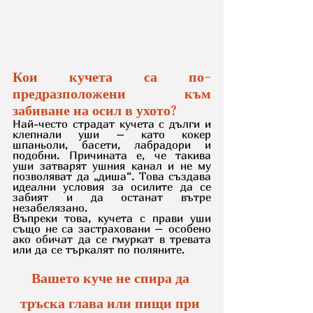
Кои кучета са по-
предразположени към 
забиване на осил в ухото?
Най-често страдат кучета с дълги и 
клепнали уши – като кокер 
шпаньоли, басети, лабрадори и 
подобни. Причината е, че такива 
уши затварят ушния канал и не му 
позволяват да „диша“. Това създава 
идеални условия за осилите да се 
забият и да останат вътре 
незабелязано.
Въпреки това, кучета с прави уши 
също не са застраховани – особено 
ако обичат да се гмуркат в тревата 
или да се търкалят по поляните.
Вашето куче не спира да 
тръска глава или пищи при 