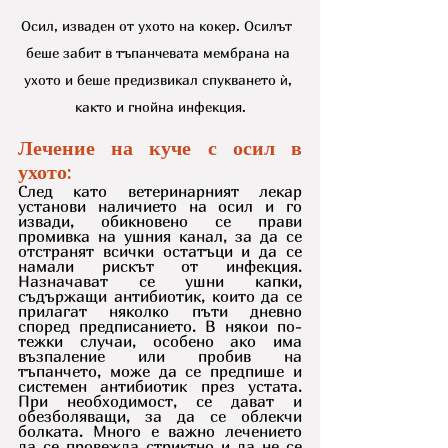
Осил, изваден от ухото на кокер. Осилът  
беше забит в тъпанчевата мембрана на 
ухото и беше предизвикал спукването ѝ, 
както и гнойна инфекция.
Лечение на куче с осил в 
ухото:
След като ветеринарният лекар 
установи наличието на осил и го 
извади, обикновено се прави 
промивка на ушния канал, за да се 
отстранят всички остатъци и да се 
намали рискът от инфекция. 
Назначават се ушни капки, 
съдържащи антибиотик, които да се 
прилагат няколко пъти дневно 
според предписанието. В някои по-
тежки случаи, особено ако има 
възпаление или пробив на 
тъпанчето, може да се предпише и 
системен антибиотик през устата. 
При необходимост, се дават и 
обезболяващи, за да се облекчи 
болката. Много е важно лечението 
да се провежда стриктно и да не се 