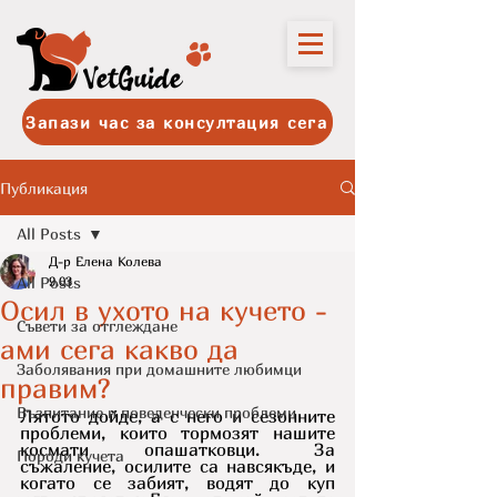
Запази час за консултация сега
Публикация
All Posts
Д-р Елена Колева
All Posts
9.03
Осил в ухото на кучето -
Съвети за отглеждане
ами сега какво да
Заболявания при домашните любимци
правим?
Възпитание и поведенчески проблеми
Лятото дойде, а с него и сезонните 
проблеми, които тормозят нашите 
космати опашатковци. За 
Породи кучета
съжаление, осилите са навсякъде, и 
когато се забият, водят до куп 