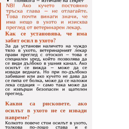
Понякога – изтичане на 
секрет
NB! Ако кучето постоянно 
тръска глава – не отлагайте. 
Това почти винаги значи, че 
има нещо в ухото и изисква 
преглед от ветеринарен лекар.
Как се установява, че има 
забит осил в ухото?
За да установи наличето на чуждо 
тяло в ухото, ветеринарният лекар 
прави преглед с отоскоп – това е 
специален уред, който позволява да 
се види дълбоко в ушния канал. Ако 
осилът се вижда – може да се 
извади веднага. Но при по-дълбоко 
забиване или ако кучето не дава да 
се пипа от болка, може да се наложи 
лека седация – само така може да 
се извърши безопасен и щателен 
преглед.
Какви са рисковете, ако 
осилът в ухото не се извади 
навреме?
Колкото повече стои осилът в ухото, 
толкова по-лошо става и е 