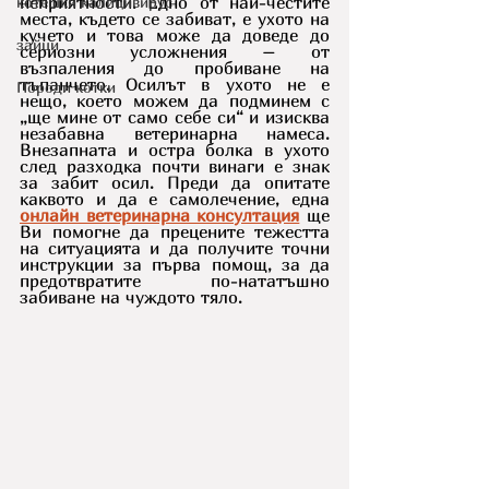
неприятности. Едно от най-честите 
котешки калицивирус
места, където се забиват, е ухото на 
кучето и това може да доведе до 
зайци
сериозни усложнения – от 
възпаления до пробиване на 
тъпанчето. Осилът в ухото не е 
Породи котки
нещо, което можем да подминем с 
„ще мине от само себе си“ и изисква 
незабавна ветеринарна намеса. 
Внезапната и остра болка в ухото 
след разходка почти винаги е знак 
за забит осил. Преди да опитате 
каквото и да е самолечение, една 
онлайн ветеринарна консултация
 ще 
Ви помогне да прецените тежестта 
на ситуацията и да получите точни 
инструкции за първа помощ, за да 
предотвратите по-нататъшно 
забиване на чуждото тяло.