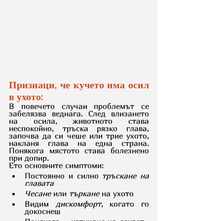
Признаци, че кучето има осил 
в ухото:
В повечето случаи проблемът се 
забелязва веднага. След влизането 
на осила, животното става 
неспокойно, тръска рязко глава, 
започва да си чеше или трие ухото, 
накланя глава на една страна. 
Понякога мястото става болезнено 
при допир.
Ето основните симптоми:
Постоянно и силно 
тръскане на 
главата
Чесане
 или 
търкане
 на ухото
Видим 
дискомфорт
, когато го 
докоснеш