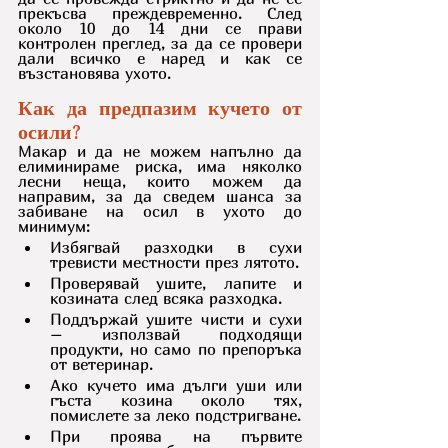
прекъсва преждевременно. След 
около 10 до 14 дни се прави 
контролен преглед, за да се провери 
дали всичко е наред и как се 
възстановява ухото.
Как да предпазим кучето от 
осили?
Макар и да не можем напълно да 
елиминираме риска, има няколко 
лесни неща, които можем да 
направим, за да сведем шанса за 
забиване на осил в ухото до 
минимум:
Избягвай разходки в сухи 
тревисти местности през лятото.
Проверявай ушите, лапите и 
козината след всяка разходка.
Поддържай ушите чисти и сухи 
– използвай подходящи 
продукти, но само по препоръка 
от ветеринар.
Ако кучето има дълги уши или 
гъста козина около тях, 
помислете за леко подстригване.
При проява на първите 