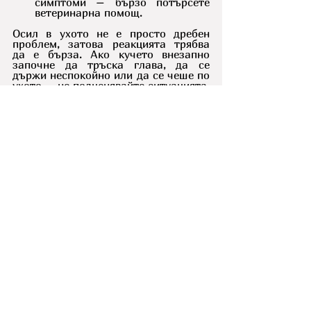
симптоми – бързо потърсете 
ветеринарна помощ.
Осил в ухото не е просто дребен 
проблем, затова реакцията трябва 
да е бърза. Ако кучето внезапно 
започне да тръска глава, да се 
държи неспокойно или да се чеше по 
ухото – не подценявайте ситуацията. 
Отидете на преглед и спестете на 
любимеца си болка и дискомфорт.
Д-р Елена Колева
Ветеринарен лекар за кучета и 