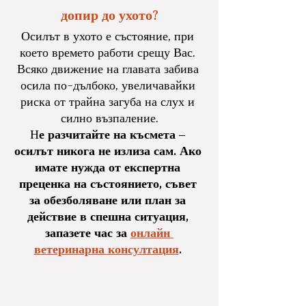
допир до ухото?
Осилът в ухото е състояние, при 
което времето работи срещу Вас. 
Всяко движение на главата забива 
осила по-дълбоко, увеличавайки 
риска от трайна загуба на слух и 
силно възпаление.
Н
е разчитайте на късмета – 
осилът никога не излиза сам. Ако 
имате нужда от експертна 
преценка на състоянието, съвет 
за обезболяване или план за 
действие в спешна ситуация, 
запазете час за 
онлайн 
ветеринарна консултация
. 