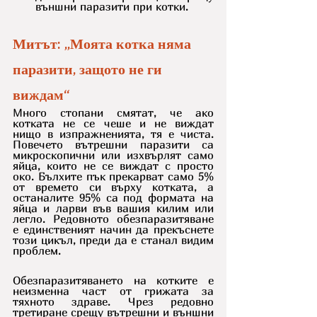
външни паразити при котки. 
Митът: „Моята котка няма 
паразити, защото не ги 
виждам“ 
Много стопани смятат, че ако 
котката не се чеше и не виждат 
нищо в изпражненията, тя е чиста. 
Повечето вътрешни паразити са 
микроскопични или изхвърлят само 
яйца, които не се виждат с просто 
око. Бълхите пък прекарват само 5% 
от времето си върху котката, а 
останалите 95% са под формата на 
яйца и ларви във вашия килим или 
легло. Редовното обезпаразитяване 
е единственият начин да прекъснете 
този цикъл, преди да е станал видим 
проблем.
Обезпаразитяването на котките е 
неизменна част от грижата за 
тяхното здраве. Чрез редовно 
третиране срещу вътрешни и външни 