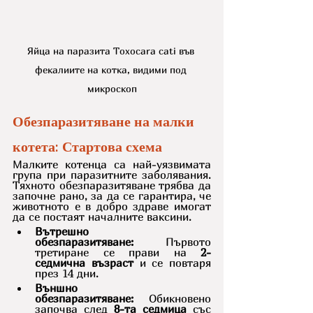
Яйца на паразита Toxocara cati във 
фекалиите на котка, видими под 
микроскоп
Обезпаразитяване на малки 
котета: Стартова схема
Малките котенца са най-уязвимата 
група при паразитните заболявания. 
Тяхното обезпаразитяване трябва да 
започне рано, за да се гарантира, че 
животното е в добро здраве имогат 
да се постаят началните ваксини.
Вътрешно 
обезпаразитяване:
 Първото 
третиране се прави на 
2-
седмична възраст
 и се повтаря 
през 14 дни.
Външно 
обезпаразитяване:
 Обикновено 
започва след 
8-та седмица
 със 