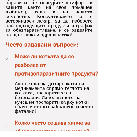
паразити ще осигурите комфорт и 
защита както на своя домашен 
любимец, така и на вашето 
семейство. Консултирайте се с 
ветеринарен лекар, за да изберете 
най-подходящите продукти и график 
за обезпаразитяване, и се радвайте 
на щастлива и здрава котка!
Често задавани въпроси:
Може ли котката да се 
разболее от 
противопаразитните продукти?
Ако се спазва дозировката на 
медикамента спрямо теглото на 
котката, препаратите са 
безопасни. Използването на 
кучешки препарати върху котки 
обаче е строго забранено и често 
фатално!
Колко често се дава хапче за 
обезпаразитяване на котка?