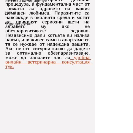
котешки калицивирус
процедура, а фундаментална част от 
грижата за здравето на вашия 
зайци
домашен любимец. Паразитите са 
навсякъде в околната среда и могат 
да причинят сериозни щети на 
Породи котки
здравето му ако не 
обезпаразитявате редовно. 
Независимо дали котката ви излиза 
навън, или живее само в апартамент, 
тя се нуждае от надеждна защита. 
Ако не сте сигурни какво да дадете 
за оптимално обезпаразитяване, 
може да запазите час за
 удобна 
онлайн ветеринарна консултация 
тук.