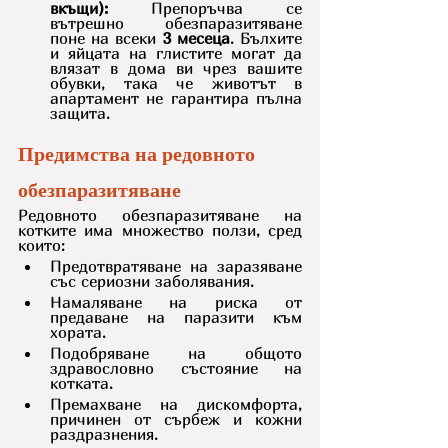
вкъщи):
 Препоръчва се 
вътрешно обезпаразитяване 
поне на всеки 
3 месеца
. Бълхите 
и яйцата на глистите могат да 
влязат в дома ви чрез вашите 
обувки, така че животът в 
апартамент не гарантира пълна 
защита.
Предимства на редовното 
обезпаразитяване
Редовното обезпаразитяване на 
котките има множество ползи, сред 
които:
Предотвратяване на заразяване 
със сериозни заболявания.
Намаляване на риска от 
предаване на паразити към 
хората.
Подобряване на общото 
здравословно състояние на 
котката.
Премахване на дискомфорта, 
причинен от сърбеж и кожни 
раздразнения.