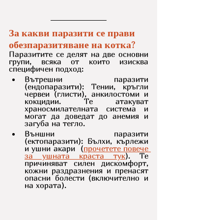
За какви паразити се прави 
обезпаразитяване на котка?
Паразитите се делят на две основни 
групи, всяка от които изисква 
специфичен подход:
Вътрешни паразити 
(ендопаразити): Тении, кръгли 
червеи (глисти), анкилостоми и 
кокцидии. Те атакуват 
храносмилателната система и 
могат да доведат до анемия и 
загуба на тегло.
Външни паразити 
(ектопаразити): Бълхи, кърлежи 
и ушни акари  (
прочетете повече 
за ушната краста тук
). Те 
причиняват силен дискомфорт, 
кожни раздразнения и пренасят 
опасни болести (включително и 
на хората).