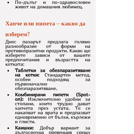
По-дълъг и по-здравословен 
живот на домашния любимец.
Хапче или пипета – какво да 
изберем?
Днес пазарът предлага голямо 
разнообразие от форми на 
противопразитни продукти. Какво ще 
изберете зависи от вашите 
предпочитания и възрастта на 
котката:
Таблетки за обезпаразитяване 
на котки:
 Стандартен метод, 
особен подходящ за 
първоначално 
обезпаразитяване.
Комбинирани пипети (Spot-
on):
 Изключително удобни за 
стопани, които трудно дават 
хапчета през устата. Те се 
накапват на врата и предпазват 
едновременно от бълхи, кърлежи 
и глисти.
Каишки:
 Добър вариант за 
дългосрочна превенция срещу 