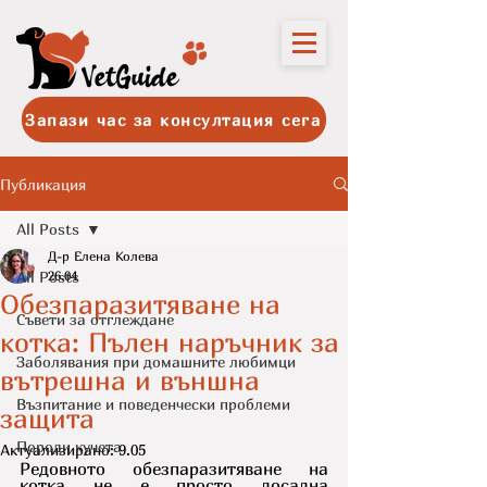
Запази час за консултация сега
Публикация
All Posts
Д-р Елена Колева
All Posts
26.04
Обезпаразитяване на
Съвети за отглеждане
котка: Пълен наръчник за
Заболявания при домашните любимци
вътрешна и външна
Възпитание и поведенчески проблеми
защита
Породи кучета
Актуализирано:
9.05
Редовното обезпаразитяване на 
котка не е просто досадна 