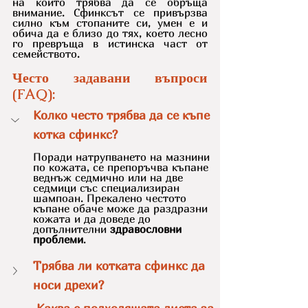
на които трябва да се обръща 
внимание. Сфинксът се привързва 
силно към стопаните си, умен е и 
обича да е близо до тях, което лесно 
го превръща в истинска част от 
семейството.
Често задавани въпроси 
(FAQ):
Колко често трябва да се къпе 
котка сфинкс?
Поради натрупването на мазнини 
по кожата, се препоръчва къпане 
веднъж седмично или на две 
седмици със специализиран 
шампоан. Прекалено честото 
къпане обаче може да раздразни 
кожата и да доведе до 
допълнителни 
здравословни 
проблеми
.
Трябва ли котката сфинкс да 
носи дрехи?