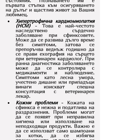
състояния. Познаването им е 
първата стъпка към осигуряването 
на дълъг и щастлив живот за Вашия 
любимец.
Хипертрофична кардиомиопатия 
(HCM)
 - Това е най-честото 
наследствено сърдечно 
заболяване при сфинксовете. 
Може да се развива дълго време 
без симптоми, затова се 
препоръчва веднъж годишно да 
се прави ехография на сърцето 
при ветеринарен кардиолог. При 
ранна диагностика заболяването 
може да се контролира с 
медикаменти и наблюдение. 
Симптоми като лесна умора, 
учестено дишане или припадъци 
винаги изискват спешна 
консултация с ветеринарен 
лекар.
Кожни проблеми
 - Кожата на 
сфинкса е нежна и податлива на 
раздразнения. Проблеми могат 
да се появят при неправилна 
хигиена или използване на 
неподходящи продукти. Важно е 
да се използват само шампоани 
за котки, да се избягва 
прекомерното къпане и да се 