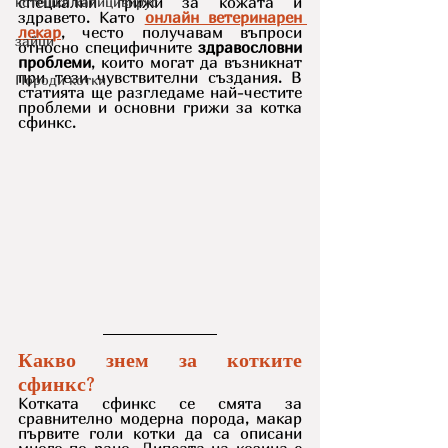
специални грижи за кожата и 
котешки калицивирус
здравето. Като 
онлайн ветеринарен 
лекар
, често получавам въпроси 
зайци
относно специфичните 
здравословни 
проблеми
, които могат да възникнат 
при тези чувствителни създания. В 
Породи котки
статията ще разгледаме най-честите 
проблеми и основни грижи за котка 
сфинкс.
Какво знем за котките 
сфинкс?
Котката сфинкс се смята за 
сравнително модерна порода, макар 
първите голи котки да са описани 