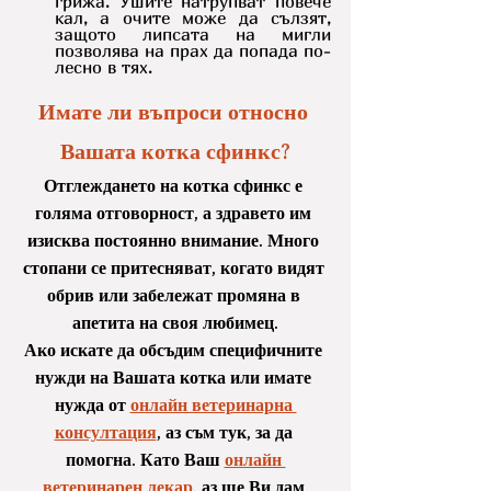
грижа. Ушите натрупват повече 
кал, а очите може да сълзят, 
защото липсата на мигли 
позволява на прах да попада по-
лесно в тях.
Имате ли въпроси относно 
Вашата котка сфинкс?
Отглеждането на котка сфинкс е 
голяма отговорност, а здравето им 
изисква постоянно внимание. Много 
стопани се притесняват, когато видят 
обрив или забележат промяна в 
апетита на своя любимец.
Ако искате да обсъдим специфичните 
нужди на Вашата котка или имате 
нужда от 
онлайн ветеринарна 
консултация
, аз съм тук, за да 
помогна. Като Ваш 
онлайн 
ветеринарен лекар
, аз ще Ви дам 