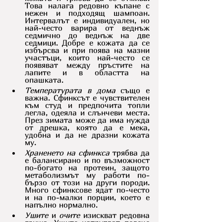
Това налага редовно къпане с 
нежен и подходящ шампоан. 
Интервалът е индивидуален, но 
най-често варира от веднъж 
седмично до веднъж на две 
седмици. Добре е кожата да се 
избърсва и при поява на мазни 
участъци, които най-често се 
появяват между пръстите на 
лапите и в областта на 
опашката.
Температурата в дома
 също е 
важна. Сфинксът е чувствителен 
към студ и предпочита топли 
легла, одеяла и слънчеви места. 
През зимата може да има нужда 
от дрешка, която да е мека, 
удобна и да не дразни кожата 
му.
Храненето на сфинкса
 трябва да 
е балансирано и по възможност 
по-богато на протеин, защото 
метаболизмът му работи по-
бързо от този на други породи. 
Много сфинксове ядат по-често 
и на по-малки порции, което е 
напълно нормално.
Ушите
 и 
очите
 изискват редовна 