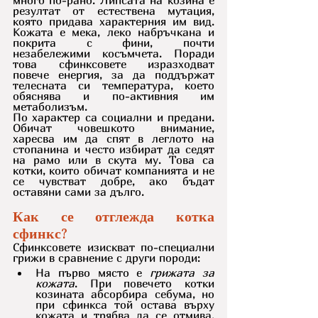
много по-рано. Липсата на козина е 
резултат от естествена мутация, 
която придава характерния им вид. 
Кожата е мека, леко набръчкана и 
покрита с фини, почти 
незабележими косъмчета. Поради 
това сфинксовете изразходват 
повече енергия, за да поддържат 
телесната си температура, което 
обяснява и по-активния им 
метаболизъм.
По характер са социални и предани. 
Обичат човешкото внимание, 
харесва им да спят в леглото на 
стопанина и често избират да седят 
на рамо или в скута му. Това са 
котки, които обичат компанията и не 
се чувстват добре, ако бъдат 
оставяни сами за дълго.
Как се отглежда котка 
сфинкс?
Сфинксовете изискват по-специални 
грижи в сравнение с други породи:
На първо място е 
грижата за 
кожата
. При повечето котки 
козината абсорбира себума, но 
при сфинкса той остава върху 
кожата и трябва да се отмива. 