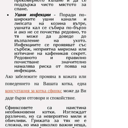
поддържа чисто мястото за 
спане.
Ушни инфекции
 - Поради по-
широките ушни канали и 
липсата на козина вътре, 
ушната кал се събира по-бързо 
и ако не се почиства редовно, то 
тя може да доведе до 
възпаление на ухото. 
Инфекциите се проявяват със 
сърбеж, неприятна миризма или 
изтичане на кафеникав секрет. 
Редовното и правилно 
почистване значително 
намалява риска от поява на 
инфекции.
Ако забележите промяна в кожата или 
поведението на Вашата котка, една 
консултация за котка сфинкс
 може да Ви 
даде бързи отговори и спокойствие.
Сфинксовете са наистина 
необикновени котки. Изглеждат 
различно, но са невероятно мили и 
обичливи. Грижата за тях не е 
сложна, но има няколко важни неща, 