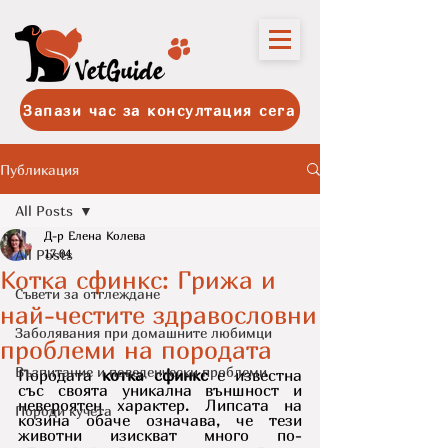
Запази час за консултация сега
Публикация
All Posts
Д-р Елена Колева
All Posts
17.04
Котка сфинкс: Грижа и
Съвети за отглеждане
най-честите здравословни
Заболявания при домашните любимци
проблеми на породата
Възпитание и поведенчески проблеми
Породата 
котка сфинкс
 е известна 
със своята уникална външност и 
невероятен характер. Липсата на 
Породи кучета
козина обаче означава, че тези 
животни изискват много по-