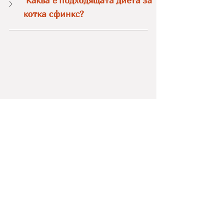
 Каква е подходящата диета за 
котка сфинкс?
Д-р Елена Колева
Ветеринарен лекар за кучета и 
котки и автор на VetGuide
Моята цел е да превърна 
ветеринарната медицина в 
разбираем език за всеки стопанин. 
Вярвам, че здравето на домашните 
ни любимци започва с правилната 
информация и превенцията у дома. 