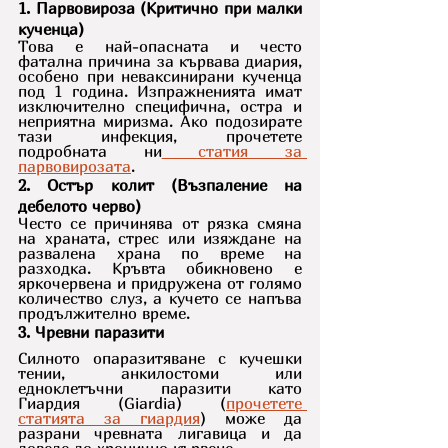
1. Парвовироза (Критично при малки 
кученца)
Това е най-опасната и често 
фатална причина за кървава диария, 
особено при неваксинирани кученца 
под 1 година. Изпражненията имат 
изключително специфична, остра и 
неприятна миризма. Ако подозирате 
тази инфекция, прочетете 
подробната ни
 статия за 
парвовирозата
.
2. Остър колит (Възпаление на 
дебелото черво)
Често се причинява от рязка смяна 
на храната, стрес или изяждане на 
развалена храна по време на 
разходка. Кръвта обикновено е 
яркочервена и придружена от голямо 
количество слуз, а кучето се напъва 
продължително време.
3. Чревни паразити
Силното опаразитяване с кучешки 
тении, анкилостоми или 
едноклетъчни паразити като 
Гиардия (Giardia) (
прочетете 
статията за гиардия
) може да 
разрани чревната лигавица и да 