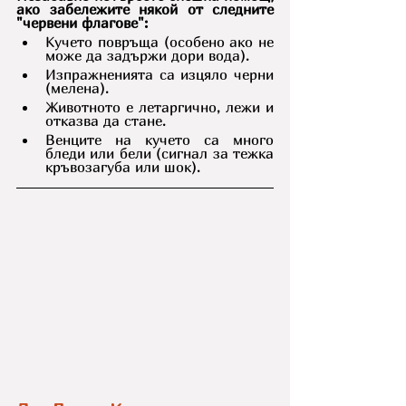
ако забележите някой от следните 
"червени флагове":
Кучето повръща (особено ако не 
може да задържи дори вода).
Изпражненията са изцяло черни 
(мелена).
Животното е летаргично, лежи и 
отказва да стане.
Венците на кучето са много 
бледи или бели (сигнал за тежка 
кръвозагуба или шок).