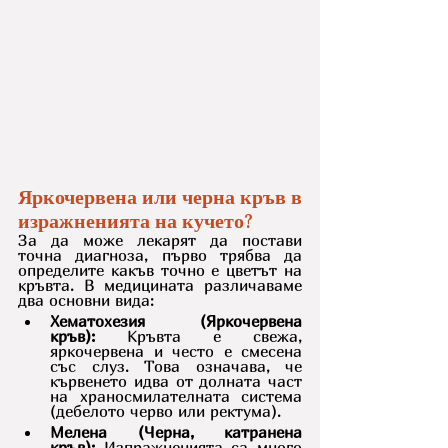
Яркочервена или черна кръв в 
изражненията на кучето? 
За да може лекарят да постави 
точна диагноза, първо трябва да 
определите какъв точно е цветът на 
кръвта. В медицината различаваме 
два основни вида:
Хематохезия (Яркочервена 
кръв):
 Кръвта е свежа, 
яркочервена и често е смесена 
със слуз. Това означава, че 
кървенето идва от долната част 
на храносмилателната система 
(дебелото черво или ректума).
Мелена (Черна, катранена 
кръв):
 Изпражненията са много 