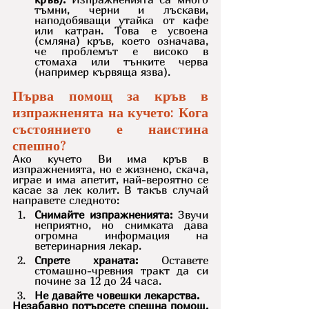
тъмни, черни и лъскави, 
наподобяващи утайка от кафе 
или катран. Това е усвоена 
(смляна) кръв, което означава, 
че проблемът е високо в 
стомаха или тънките черва 
(например кървяща язва).
Първа помощ за кръв в 
изпражненята на кучето: Кога 
състоянието е наистина 
спешно?
Ако кучето Ви има кръв в 
изпражненията, но е жизнено, скача, 
играе и има апетит, най-вероятно се 
касае за лек колит. В такъв случай 
направете следното:
Снимайте изпражненията:
 Звучи 
неприятно, но снимката дава 
огромна информация на 
ветеринарния лекар.
Спрете храната:
 Оставете 
стомашно-чревния тракт да си 
почине за 12 до 24 часа.
Не давайте човешки лекарства.
Незабавно потърсете спешна помощ, 