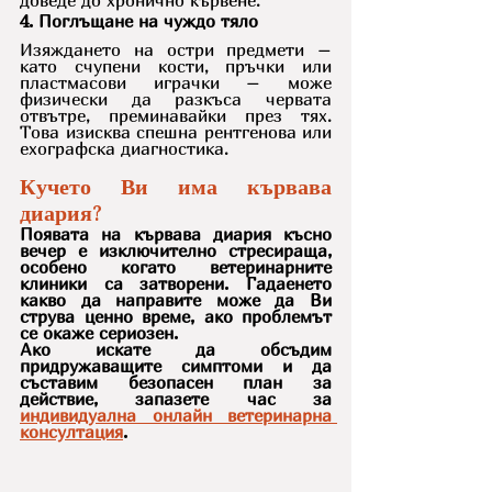
доведе до хронично кървене.
4. Поглъщане на чуждо тяло
Изяждането на остри предмети – 
като счупени кости, пръчки или 
пластмасови играчки – може 
физически да разкъса червата 
отвътре, преминавайки през тях. 
Това изисква спешна рентгенова или 
ехографска диагностика.
Кучето Ви има кървава 
диария?
Появата на кървава диария късно 
вечер е изключително стресираща, 
особено когато ветеринарните 
клиники са затворени. Гадаенето 
какво да направите може да Ви 
струва ценно време, ако проблемът 
се окаже сериозен.
Ако искате да обсъдим 
придружаващите симптоми и да 
съставим безопасен план за 
действие, запазете час за 
индивидуална онлайн ветеринарна 
консултация
. 