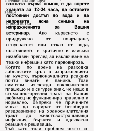
котешки калицивирус
важната първа помощ е да спрете 
храната за 12-24 часа, да оставите 
зайци
постоянен достъп до вода и да 
направите ясна снимка на 
Породи котки
изпражненията за Вашия 
ветеринар.
 Ако кървенето е 
придружено от повръщане, 
отпуснатост или отказ от вода, 
състоянието е критично и изисква 
незабавен преглед за изключване на 
тежки инфекции като парвовироза.
Когато по време на разходка 
забележите кръв в изпражненията 
на кучето, първоначалната реакция 
почти винаги е паника. Този 
симптом изглежда изключително 
плашещо и е сигурен знак, че нещо в 
стомашно-чревния тракт на Вашия 
любимец не функционира правилно и 
нормално. Въпреки че причините 
могат да варират от безобидно 
раздразнение на храносмилателния 
тракт до животозастрашаваща 
инфекция, бързата и адекватна 
реакция е решаваща.
Тъй като този проблем често се 