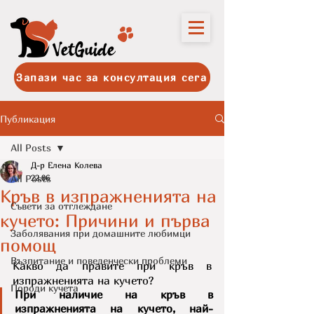
Запази час за консултация сега
Публикация
All Posts
Д-р Елена Колева
All Posts
22.06
Кръв в изпражненията на
Съвети за отглеждане
кучето: Причини и първа
Заболявания при домашните любимци
помощ
Възпитание и поведенчески проблеми
Какво да правите при кръв в 
изпражненията на кучето?
Породи кучета
При наличие на кръв в 
изпражненията на кучето, най-