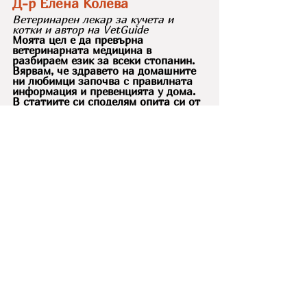
Д-р Елена Колева
Ветеринарен лекар за кучета и 
котки и автор на VetGuide
Моята цел е да превърна 
ветеринарната медицина в 
разбираем език за всеки стопанин. 
Вярвам, че здравето на домашните 
ни любимци започва с правилната 
информация и превенцията у дома. 
В статиите си споделям опита си от 
практиката, за да ви помогна да 
вземате най-добрите решения за 
вашите опашати приятели.
За мен
VetGuide съвети
онлайн ветеринар
онлайн ветеринарна консултация
ветеринарен лекар вечер
първа помощ куче диария
колит при куче
черни изпражнения куче