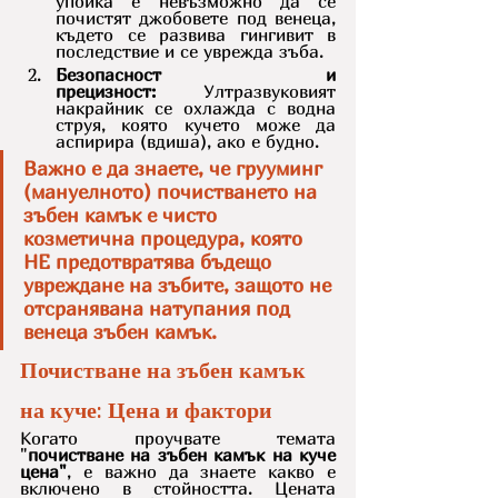
упойка е невъзможно да се 
почистят джобовете под венеца, 
където се развива гингивит в 
последствие и се уврежда зъба.
Безопасност и 
прецизност:
 Ултразвуковият 
накрайник се охлажда с водна 
струя, която кучето може да 
аспирира (вдиша), ако е будно.
Важно е да знаете, че грууминг 
(мануелното) почистването на 
зъбен камък е чисто 
козметична процедура, която 
НЕ предотвратява бъдещо 
увреждане на зъбите, защото не 
отсранявана натупания под 
венеца зъбен камък.
Почистване на зъбен камък 
на куче: Цена и фактори
Когато проучвате темата 
"
почистване на зъбен камък на куче 
цена"
, е важно да знаете какво е 
включено в стойността. Цената 