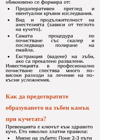
обикновено се формира от:
Предоперативен преглед и 
евентуални кръвни изследвания.
Вид и продължителност на 
анестезията (зависи от теглото 
на кучето).
Самата процедура по 
почистване със скалер и 
последващо полиране на 
емайла.
Екстракция (вадене) на зъби, 
ако са прекалено развалени.
Инвестицията в професионално 
почистване спестява много по-
високи разходи за лечение на по-
късни усложнения.
Как да предотвратите 
образуването на зъбен камък 
при кучетата?
Превенцията е ключът към здравото 
куче. Ето няколко златни правила:
Миене на зъбите: Поне 2-3 пъти 