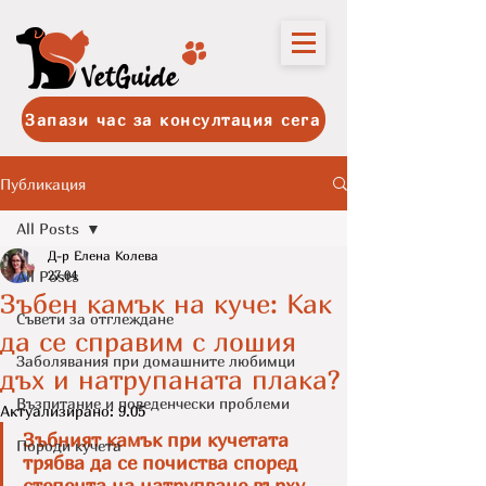
Запази час за консултация сега
Публикация
All Posts
Д-р Елена Колева
All Posts
27.04
Зъбен камък на куче: Как
Съвети за отглеждане
да се справим с лошия
Заболявания при домашните любимци
дъх и натрупаната плака?
Възпитание и поведенчески проблеми
Актуализирано:
9.05
Зъбният камък при кучетата 
Породи кучета
трябва да се почиства според 
степента на натрупване върху 