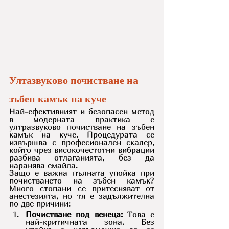
Ултазвуково почистване на 
зъбен камък на куче
Най-ефективният и безопасен метод 
в модерната практика е 
ултразвуково почистване на зъбен 
камък на куче. Процедурата се 
извършва с професионален скалер, 
който чрез високочестотни вибрации 
разбива отлаганията, без да 
наранява емайла.
Защо е важна пълната упойка при 
почистването на зъбен камък? 
Много стопани се притесняват от 
анестезията, но тя е задължителна 
по две причини:
Почистване под венеца:
 Това е 
най-критичната зона. Без 