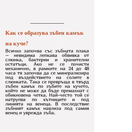
Как се образува зъбен камък 
на куче?
Всичко започва със зъбната плака 
– невидима лепкава обвивка от 
слюнка, бактерии и хранителни 
остатъци. Ако не се почисти 
механично, в рамките на 24 до 48 
часа тя започва да се минерализира 
под въздействието на солите в 
слюнката. Така се превръща в твърд 
зъбен камък по зъбите на кучето, 
който не може да бъде премахнат с 
обикновена четка. Най-често той се 
натрупва по кътниците и под 
линията на венеца. В последствие 
зъбният камък навлиза под самия 
венец и уврежда зъба.