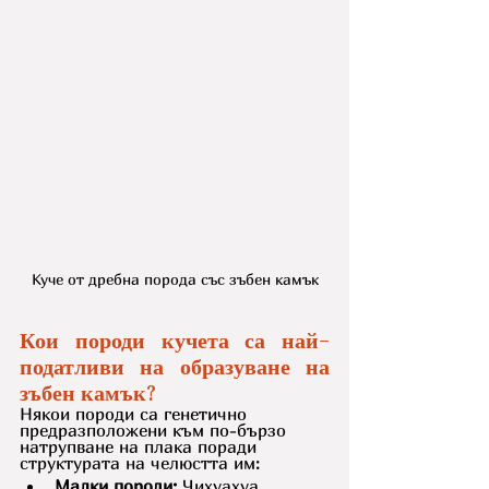
Куче от дребна порода със зъбен камък
Кои породи кучета са най-
податливи на образуване на 
зъбен камък?
Някои породи са генетично 
предразположени към по-бързо 
натрупване на плака поради 
структурата на челюстта им:
Малки породи:
 Чихуахуа, 