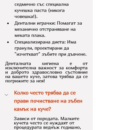
седмично със специална 
кучешка паста (никога 
човешка!).
Дентални играчки: Помагат за 
механично отстраняване на 
меката плака.
Специализирана диета: Има 
гранули, проектирани да 
"изчеткват" зъбите при дъвчене.
Денталната хигиена е от 
изключителна важност за комфорта 
и доброто здравословно състояние 
на вашето куче, затова трябва да се 
погрижите за нея!
Колко често трябва да се 
прави почистване на зъбен 
камък на куче?
Зависи от породата. Малките 
кучета често се нуждаят от 
процедурата веднъж годишно, 