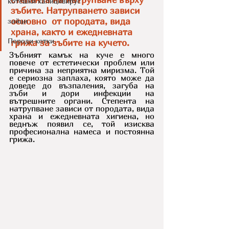
котешки калицивирус
зъбите. Натрупването зависи 
основно  от породата, вида 
зайци
храна, както и ежедневната 
Породи котки
грижа за зъбите на кучето.
Зъбният камък на куче е много 
повече от естетически проблем или 
причина за неприятна миризма. Той 
е сериозна заплаха, която може да 
доведе до възпаления, загуба на 
зъби и дори инфекции на 
вътрешните органи. Степента на 
натрупване зависи от породата, вида 
храна и ежедневната хигиена, но 
веднъж появил се, той изисква 
професионална намеса и постоянна 
грижа.