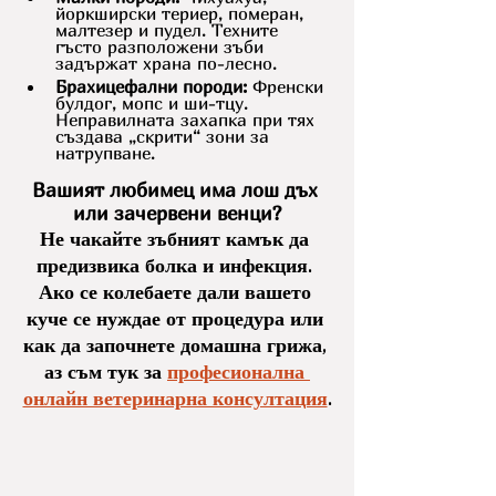
йоркширски териер, померан, 
малтезер и пудел. Техните 
гъсто разположени зъби 
задържат храна по-лесно.
Брахицефални породи:
 Френски 
булдог, мопс и ши-тцу. 
Неправилната захапка при тях 
създава „скрити“ зони за 
натрупване.
Вашият любимец има лош дъх 
или зачервени венци?
Не чакайте зъбният камък да 
предизвика болка и инфекция. 
Ако се колебаете дали вашето 
куче се нуждае от процедура или 
как да започнете домашна грижа, 
аз съм тук за 
професионална 
онлайн ветеринарна консултация
.