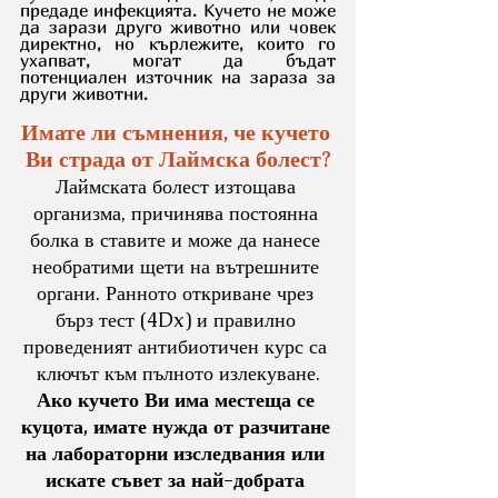
предаде инфекцията. Кучето не може 
да зарази друго животно или човек 
директно, но кърлежите, които го 
ухапват, могат да бъдат 
потенциален източник на зараза за 
други животни.
Имате ли съмнения, че кучето 
Ви страда от Лаймска болест?
Лаймската болест изтощава 
организма, причинява постоянна 
болка в ставите и може да нанесе 
необратими щети на вътрешните 
органи. Ранното откриване чрез 
бърз тест (4Dx) и правилно 
проведеният антибиотичен курс са 
ключът към пълното излекуване.
Ако кучето Ви има местеща се 
куцота, имате нужда от разчитане 
на лабораторни изследвания или 
искате съвет за най-добрата 