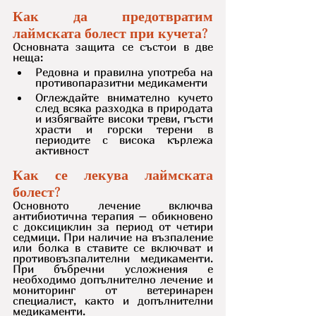
Как да предотвратим 
лаймската болест при кучета?
Основната защита се състои в две 
неща:
Редовна и правилна употреба на 
противопаразитни медикаменти
Оглеждайте внимателно кучето 
след всяка разходка в природата 
и избягвайте високи треви, гъсти 
храсти и горски терени в 
периодите с висока кърлежа 
активност
Как се лекува лаймската 
болест?
Основното лечение включва 
антибиотична терапия – обикновено 
с доксициклин за период от четири 
седмици. При наличие на възпаление 
или болка в ставите се включват и 
противовъзпалителни медикаменти. 
При бъбречни усложнения е 
необходимо допълнително лечение и 
мониторинг от ветеринарен 
специалист, както и допълнителни 
медикаменти.