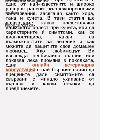
котешки калицивирус
едно от най-известните и широко 
разпространени кърлежопреносими 
зайци
заболявания, засягащо както хора, 
така и кучета. В тази статия ще 
разгледаме какво представлява 
Породи котки
лаймската болест при кучета, кои са 
характерните ѝ симптоми, как се 
диагностицира, какви са 
възможностите за лечение и как 
можете да защитите своя домашен 
любимец. Ако любимецът Ви 
изглежда необичайно сънлив или 
показва лека промяна в походката, 
една 
онлайн ветеринарна 
консултация
 е най-бързият начин да 
прецените дали симптомите са 
свързани с минало ухапване от 
кърлеж и какви стъпки да 
предприемете.