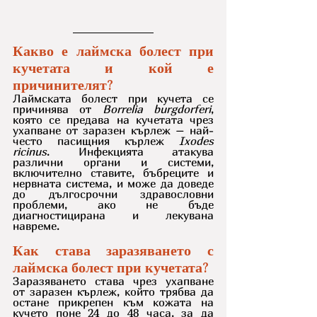
Какво е лаймска болест при 
кучетата и кой е 
причинителят?
Лаймската болест при кучета се 
причинява от 
Borrelia burgdorferi
, 
която се предава на кучетата чрез 
ухапване от заразен кърлеж – най-
често пасищния кърлеж 
Ixodes 
ricinus
. Инфекцията атакува 
различни органи и системи, 
включително ставите, бъбреците и 
нервната система, и може да доведе 
до дългосрочни здравословни 
проблеми, ако не бъде 
диагностицирана и лекувана 
навреме.
Как става заразяването с 
лаймска болест при кучетата?
Заразяването става чрез ухапване 
от заразен кърлеж, който трябва да 
остане прикрепен към кожата на 
кучето поне 24 до 48 часа, за да 