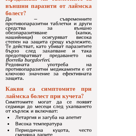
външни паразити от лаймска 
болест?
Да – съвременните 
противопаразитни таблетки и други 
средства за външно 
обезпаразитяване (капки, 
нашийници) осигуряват висока 
степен на защита срещу кърлежите. 
Те действат, като убиват паразитите 
бързо след захапване и така 
предотвратяват предаването на 
Borrelia burgdorferi
.
Редовната употреба на 
противопаразитни медикаменти е от 
ключово значение за ефективната 
защита.
Какви са симптомите при 
лаймска болест при кучета?
Симптомите могат да се появят 
седмици до месеци след ухапването 
от кърлеж и включват:
Летаргия и загуба на апетит
Висока температура
Периодична куцота, често 
сменяща лапите