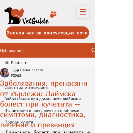
Запази час за консултация сега
Публикация
All Posts
Д-р Елена Колева
All Posts
20.02
Заболявания, пренасяни
Съвети за отглеждане
от кърлежи: Лаймска
Заболявания при домашните любимци
болест при кучетата –
Възпитание и поведенчески проблеми
симптоми, диагностика,
Породи кучета
лечение и превенция
Лаймската болест при кучетата е 