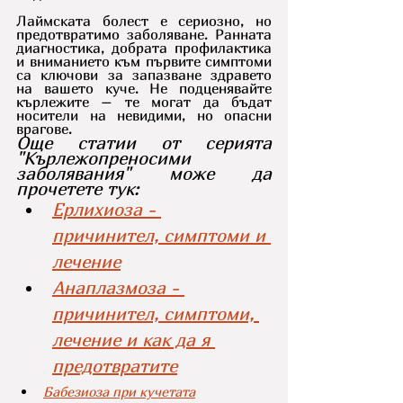
Лаймската болест е сериозно, но 
предотвратимо заболяване. Ранната 
диагностика, добрата профилактика 
и вниманието към първите симптоми 
са ключови за запазване здравето 
на вашето куче. Не подценявайте 
кърлежите – те могат да бъдат 
носители на невидими, но опасни 
врагове.
Още статии от серията 
"Кърлежопреносими 
заболявания" може да 
прочетете тук:
Ерлихиоза - 
причинител, симптоми и 
лечение
Анаплазмоза - 
причинител, симптоми, 
лечение и как да я 
предотвратите
Бабезиоза при кучетата