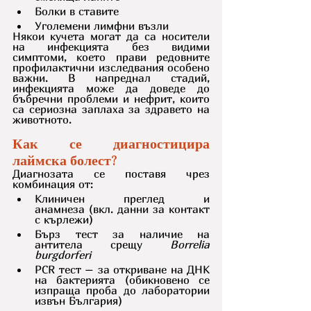
Болки в ставите
Уголемени лимфни възли
Някои кучета могат да са носители 
на инфекцията без видими 
симптоми, което прави редовните 
профилактични изследвания особено 
важни. В напреднал стадий, 
инфекцията може да доведе до 
бъбречни проблеми и нефрит, които 
са сериозна заплаха за здравето на 
животното.
Как се диагностицира 
лаймска болест?
Диагнозата се поставя чрез 
комбинация от:
Клиничен преглед и 
анамнеза (вкл. данни за контакт 
с кърлежи)
Бърз тест за наличие на 
антитела срещу 
Borrelia 
burgdorferi
PCR тест – за откриване на ДНК 
на бактерията (обикновено се 
изпраща проба до лаборатории 
извън България)