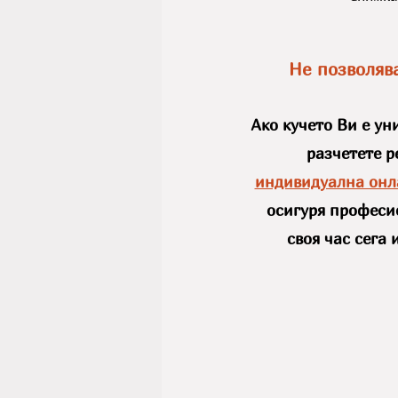
Не позволяв
Ако кучето Ви е ун
разчетете р
индивидуална онл
осигуря професио
своя час сега