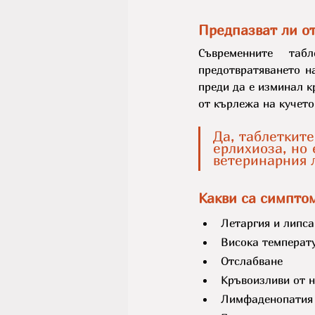
Предпазват ли от
Съвременните таб
предотвратяването н
преди да е изминал к
от кърлежа на кучето
Да, таблетките
ерлихиоза, но 
ветеринарния 
Какви са симпто
Летаргия и липса
Висока температ
Отслабване
Кръвоизливи от н
Лимфаденопатия 