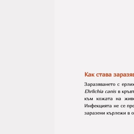
Как става заразя
Ehrlichia canis
 в кръв
към кожата на живо
Инфекцията не се пре
заразени кърлежи в о