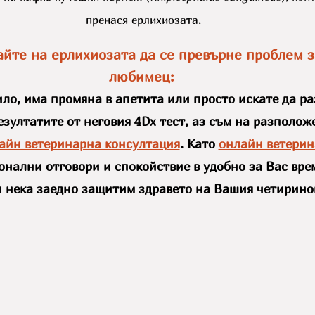
пренася ерлихиозата.
айте на ерлихиозата да се превърне проблем 
любимец: 
ило, има промяна в апетита или просто искате да ра
езултатите от неговия 4Dx тест, аз съм на разполож
айн ветеринарна консултация
. Като 
онлайн ветерин
нални отговори и спокойствие в удобно за Вас врем
 и нека заедно защитим здравето на Вашия четирино