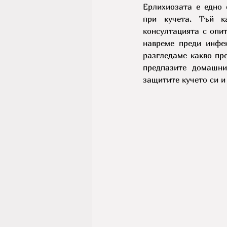
Ерлихиозата е едно 
при кучета. Тъй к
консултацията с опи
навреме преди инфек
разгледаме какво пре
предпазите домашни
защитите кучето си и