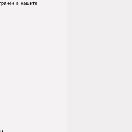
транен в нашите 
то 