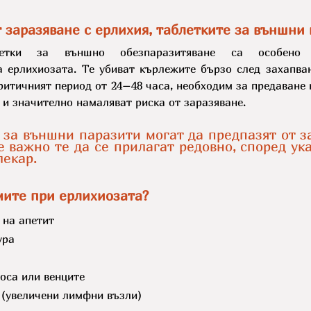
 заразяване с ерлихия, таблетките за външни
летки за външно обезпаразитяване са особено 
а ерлихиозата. Те убиват кърлежите бързо след захапван
ритичният период от 24–48 часа, необходим за предаване 
 и значително намаляват риска от заразяване.
 за външни паразити могат да предпазят от за
е важно те да се прилагат редовно, според ука
лекар.
мите при ерлихиозата?
 на апетит
ура
оса или венците
(увеличени лимфни възли)