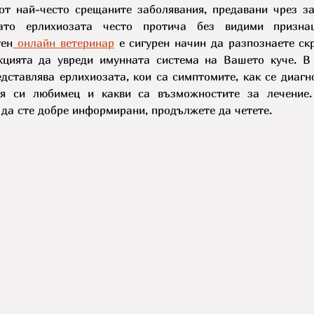
от най-често срещаните заболявания, предавани чрез за
ато ерлихиозата често протича без видими признац
тен
 онлайн ветеринар
 е сигурен начин да разпознаете ск
цията да увреди имунната система на Вашето куче. В 
дставлява ерлихиозата, кои са симптомите, как се диагно
я си любимец и какви са възможностите за лечение. 
 да сте добре информирани, продължете да четете.