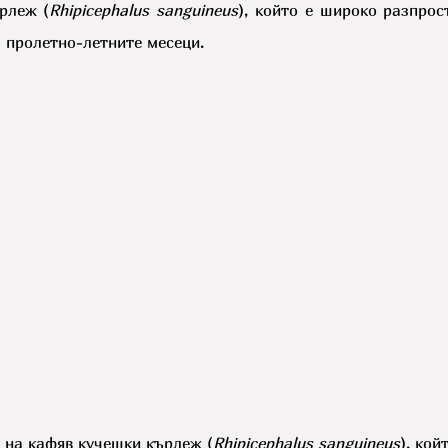
рлеж (
Rhipicephalus sanguineus
), който е широко разпрос
 пролетно-летните месеци.
 на кафяв кучешки кърлеж (
Rhipicephalus sanguineus
), кой