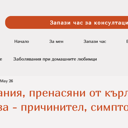
Запази час за консултаци
Начало
За мен
Запази час
е
Заболявания при домашните любимци
May 26
проблеми
Породи кучета
котешки калицивирус
ания, пренасяни от кър
а - причинител, симпт