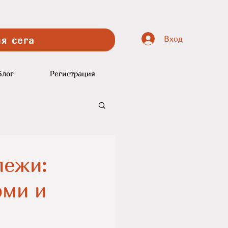
Вход
я сега
Блог
Регистрация
зайци
лежи:
оми и