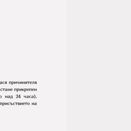
Заразяването с ерлихиоза става чрез ухапване от заразен кърлеж, който пренася причинителя 
стане прикрепен 
 над 24 часа). 
присъствието на 