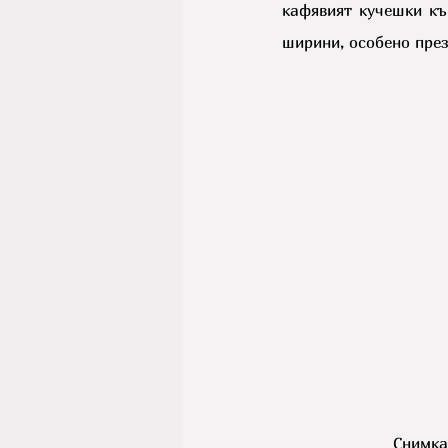
кафявият кучешки къ
ширини, особено през
Снимка