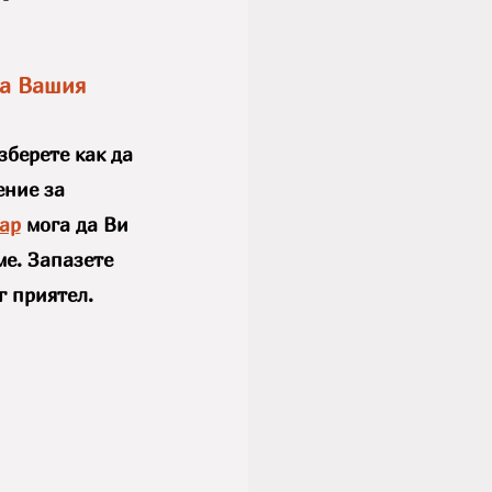
за Вашия 
зберете как да 
ение за 
ар
 мога да Ви 
е. Запазете 
г приятел.