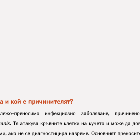
а и кой е причинителят?
лежо-преносимо инфекциозно заболяване, причинено
canis
. Тя атакува кръвните клетки на кучето и може да дов
и, ако не се диагностицира навреме. Основният преносите