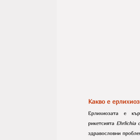
Какво е ерлихиоз
Ерлихиозата е кър
рикетсията 
Ehrlichia 
здравословни проблем