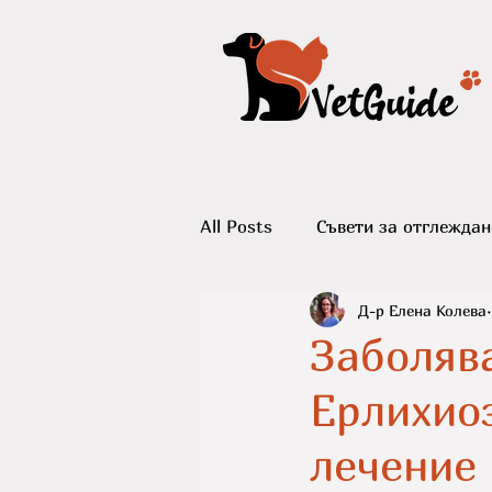
All Posts
Съвети за отглеждан
Д-р Елена Колева
Възпитание и поведенчески 
Заболяв
Ерлихиоз
Породи котки
лечение