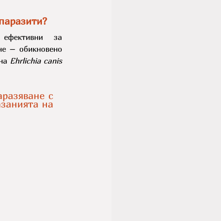
 паразити?
ефективни за 
е – обикновено 
на 
Ehrlichia canis 
разяване с 
занията на 