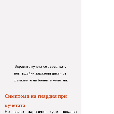
Здравите кучета се заразяват, 
поглъщайки заразени цисти от 
фекалиите на болните животни.
Симптоми на гиардия при 
кучетата
Не всяко заразено куче показва 