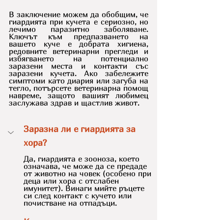
В заключение можем да обобщим, че 
гиардията при кучета е сериозно, но 
лечимо паразитно заболяване. 
Ключът към предпазването на 
вашето куче е добрата хигиена, 
редовните ветеринарни прегледи и 
избягването на потенциално 
заразени места и контакти със 
заразени кучета. Ако забележите 
симптоми като диария или загуба на 
тегло, потърсете ветеринарна помощ 
навреме, защото вашият любимец 
заслужава здрав и щастлив живот.
Заразна ли е гиардията за 
хора?
Да, гиардията е зооноза, което 
означава, че може да се предаде 
от животно на човек (особено при 
деца или хора с отслабен 
имунитет). Винаги мийте ръцете 
си след контакт с кучето или 
почистване на отпадъци.