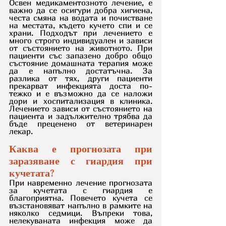
Освен медикаментозното лечение, е 
важно да се осигури добра хигиена, 
честа смяна на водата и почистване 
на местата, където кучето спи и се 
храни. Подходът при лечението е 
много строго индивидуален и зависи 
от състоянието на животното. При 
пациенти със запазено добро общо 
състояние домашната терапия може 
да е напълно достатъчна. За 
разлика от тях, други пациенти 
прекарват инфекцията доста по-
тежко и е възможно да се наложи 
дори и хоспитализация в клиника. 
Лечението зависи от състоянието на 
пациента и задължително трябва да 
бъде преценено от ветеринарен 
лекар.
Каква е прогнозата при 
заразяване с гиардия при 
кучетата?
При навременно лечение прогнозата 
за кучетата с гиардия е 
благоприятна. Повечето кучета се 
възстановяват напълно в рамките на 
няколко седмици. Въпреки това, 
нелекуваната инфекция може да 