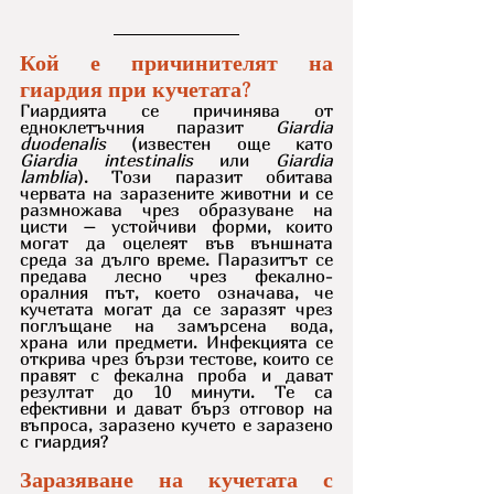
Кой е причинителят на 
гиардия при кучетата?
Гиардията се причинява от 
едноклетъчния паразит 
Giardia 
duodenalis
 (известен още като 
Giardia intestinalis
 или 
Giardia 
lamblia
). Този паразит обитава 
червата на заразените животни и се 
размножава чрез образуване на 
цисти – устойчиви форми, които 
могат да оцелеят във външната 
среда за дълго време. Паразитът се 
предава лесно чрез фекално-
оралния път, което означава, че 
кучетата могат да се заразят чрез 
поглъщане на замърсена вода, 
храна или предмети. Инфекцията се 
открива чрез бързи тестове, които се 
правят с фекална проба и дават 
резултат до 10 минути. Те са 
ефективни и дават бърз отговор на 
въпроса, заразено кучето е заразено 
с гиардия?
Заразяване на кучетата с 