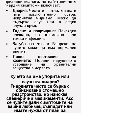
признаци веднага, но най-типичните 
гиардия симптоми включват:
Диария:
 Често е светла, мазна и 
има изключително остра, 
неприятна миризма. Може да 
съдържа слуз или в редки 
случаи кръв.
Гадене и повръщане:
 По-рядко 
срещано, но възможно при 
тежки инфекции.
Загуба на тегло:
 Въпреки че 
кучето може да има нормален 
апетит.
Лошо състояние на 
козината:
 Поради нарушеното 
усвояване на хранителни 
вещества в червата.
Кучето ви има упорита или 
слузеста диария?
Гиардията често се бърка с 
обикновено стомашно 
разстройство, но изисква 
специфични медикаменти. Ако 
се чудите дали симптомите на 
вашия любимец съвпадат или 
имате нужда от план за 