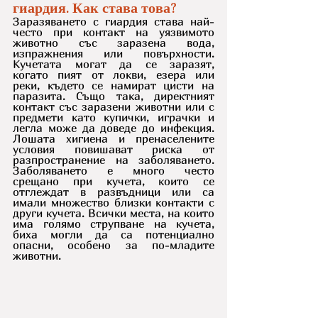
гиардия. Как става това?
Заразяването с гиардия става най-
често при контакт на уязвимото 
животно със заразена вода, 
изпражнения или повърхности. 
Кучетата могат да се заразят, 
когато пият от локви, езера или 
реки, където се намират цисти на 
паразита. Също така, директният 
контакт със заразени животни или с 
предмети като купички, играчки и 
легла може да доведе до инфекция. 
Лошата хигиена и пренаселените 
условия повишават риска от 
разпространение на заболяването. 
Заболяването е много често 
срещано при кучета, които се 
отглеждат в развъдници или са 
имали множество близки контакти с 
други кучета. Всички места, на които 
има голямо струпване на кучета, 
биха могли да са потенциално 
опасни, особено за по-младите 
животни.