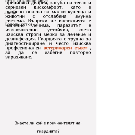
котешки калицивирус
причинява диария, загуба на тегло и 
сериозен дискомфорт, като е 
особено опасна за малки кученца и 
зайци
животни с отслабена имунна 
система. Въпреки че инфекцията е 
Породи котки
напълно лечима, паразитът е 
изключително устойчив, което 
изисква строги мерки за лечение и 
дезинфекция. Гиардията е трудна за 
диагностициране и често изисква 
професионален 
ветеринарен съвет
, 
за да се избегне повторно 
заразяване.
Знаете ли кой е причинителят на 
гиардията?