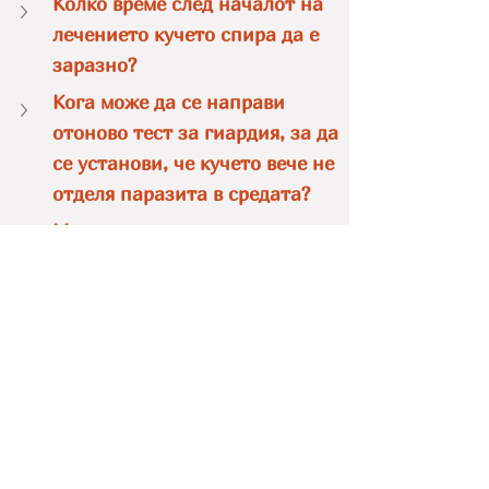
Колко време след началот на 
лечението кучето спира да е 
заразно?
Кога може да се направи 
отоново тест за гиардия, за да 
се установи, че кучето вече не 
отделя паразита в средата?
Може ли гиардията да мине от 
само себе си?