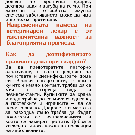
доведе до хронична диария, 
дехидратация и загуба на тегло. При 
животни с отслабена имунна 
система заболяването може да има 
и по-тежко протичане.
Навременната намеса на 
ветеринарен лекар е от 
изключителна важност за 
благоприятна прогноза.
Как да дезинфекцирате 
правилно дома при гиардия?
За да предотвратите повторно 
заразяване, е важно редовно да 
почиствате и дезинфекцирате дома 
си. Всички повърхности, с които 
кучето е имало контакт, трябва да се 
мият с гореща вода и 
дезинфектанти. Купичките за храна 
и вода трябва да се мият ежедневно, 
а постелките и играчките – да се 
перат редовно. Дворовете и местата 
за разходка също трябва да бъдат 
почистени от изпражненията, в 
които се намират цистите. Добрата 
хигиена е много важна за превенция 
на заболяването.