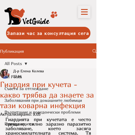
Запази час за консултация сега
Публикация
All Posts
Д-р Елена Колева
All Posts
27.04
Гиардия при кучета -
Съвети за отглеждане
какво трябва да знаете за
Заболявания при домашните любимци
тази коварна инфекция
Възпитание и поведенчески проблеми
Актуализирано:
9.05
Гиардията при кучетата е често 
срещано, силно заразно паразитно 
Породи кучета
заболяване, което засяга 
храносмилателната система. Тя 