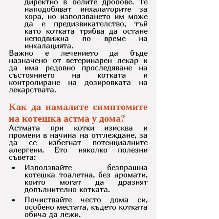
директно в белите дробове. Те 
наподобяват инхалаторите за 
хора, но използването им може 
да е предизвикателство, тъй 
като котката трябва да остане 
неподвижна по време на 
инхалацията.
Важно е лечението да бъде 
назначено от ветеринарен лекар и 
да има редовно проследяване на 
състоянието на котката и 
контролиране на дозировката на 
лекарствата.
Как да намалите симптомите 
на котешка астма у дома?
Астмата при котки изисква и 
промени в начина на отглеждане, за 
да се избегнат потенциалните 
алергени. Ето няколко полезни 
съвета:
Използвайте безпрашна 
котешка тоалетна, без аромати, 
които могат да дразнят 
допълнително котката.
Почиствайте често дома си, 
особено местата, където котката 
обича да лежи.