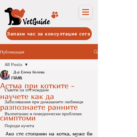
Запази час за консултация сега
Публикация
All Posts
Д-р Елена Колева
All Posts
27.05
Астма при котките -
Съвети за отглеждане
научете как да
Заболявания при домашните любимци
разпознаете ранните
Възпитание и поведенчески проблеми
симптоми
Породи кучета
Ако сте стопанин на котка, може би 