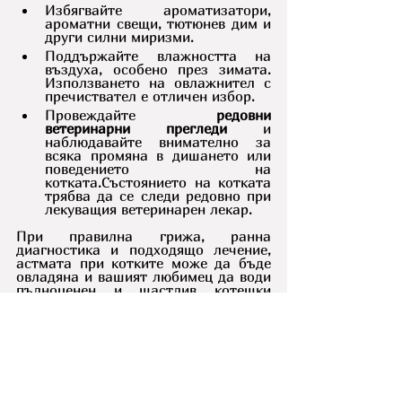
Избягвайте ароматизатори, 
ароматни свещи, тютюнев дим и 
други силни миризми.
Поддържайте влажността на 
въздуха, особено през зимата. 
Използването на овлажнител с 
пречиствател е отличен избор.
Провеждайте 
редовни 
ветеринарни прегледи
 и 
наблюдавайте внимателно за 
всяка промяна в дишането или 
поведението на 
котката.Състоянието на котката 
трябва да се следи редовно при 
лекуващия ветеринарен лекар.
При правилна грижа, ранна 
диагностика и подходящо лечение, 
астмата при котките може да бъде 
овладяна и вашият любимец да води 
пълноценен и щастлив котешки 
живот. Ако имате съмнения, не 
отлагайте посещението при 
ветеринарен лекар – здравето на 
котката ви зависи от това.