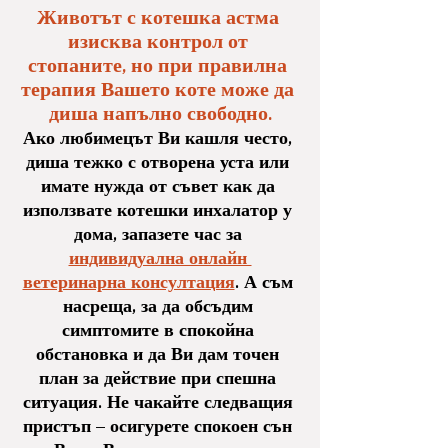
Животът с котешка астма 
изисква контрол от 
стопаните, но при правилна 
терапия Вашето коте може да 
диша напълно свободно.
Ако любимецът Ви кашля често, 
диша тежко с отворена уста или 
имате нужда от съвет как да 
използвате котешки инхалатор у 
дома, запазете час за 
индивидуална онлайн 
ветеринарна консултация
. А съм 
насреща, за да обсъдим 
симптомите в спокойна 
обстановка и да Ви дам точен 
план за действие при спешна 
ситуация. Не чакайте следващия 
пристъп – осигурете спокоен сън 