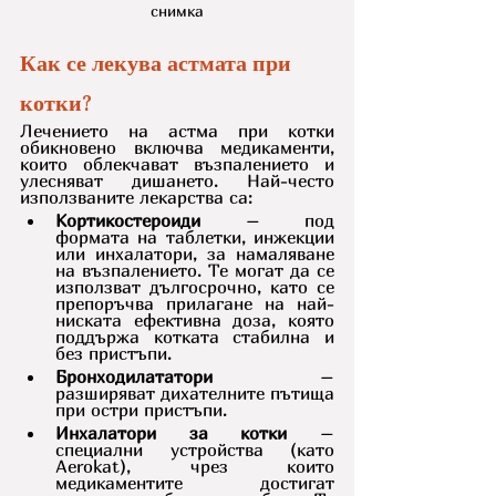
снимка
Как се лекува астмата при 
котки?
Лечението на астма при котки 
обикновено включва медикаменти, 
които облекчават възпалението и 
улесняват дишането. Най-често 
използваните лекарства са:
Кортикостероиди
 – под 
формата на таблетки, инжекции 
или инхалатори, за намаляване 
на възпалението. Те могат да се 
използват дългосрочно, като се 
препоръчва прилагане на най-
ниската ефективна доза, която 
поддържа котката стабилна и  
без пристъпи.
Бронходилататори
 – 
разширяват дихателните пътища 
при остри пристъпи.
Инхалатори за котки
 – 
специални устройства (като 
Aerokat), чрез които 
медикаментите достигат 