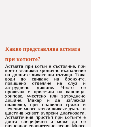
Какво представлява астмата 
при котките?
Астмата при котки е състояние, при 
което възниква хронично възпаление 
на долните дихателни пътища. Това 
води до свиване на бронхите, 
повишено отделяне на слуз и 
затруднено дишане. Често се 
проявява с пристъпи на кашлица, 
хрипове, учестено или затруднено 
дишане. Макар и да изглежда 
плашещо, при правилна грижа и 
лечение много котки живеят дълъг и 
щастлив живот въпреки диагнозата. 
Астматичния пристъп при котките е 
доста специфичен и може да се 
разпознае сравнително лесно. Много 