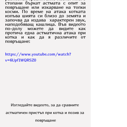
стопани бъркат астмата с опит за 
повръщане или изкарване на топки 
косми. По време на атака котката 
изпъва шията си близо до земята и 
започва да издава  характерен звук, 
наподобяващ кашлица. Във видеото 
по-долу можете да видите как 
протича една астматична атака при 
котка и как да я различите от 
повръщане:
https://www.youtube.com/watch?
v=6Upf1WQRSZ0
Изгледайте видеото, за да сравните 
астматичен пристъп при котка и позив за 
повръщане