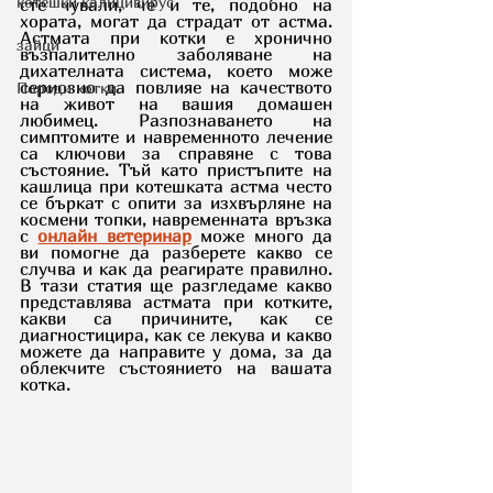
котешки калицивирус
сте чували, че и те, подобно на 
хората, могат да страдат от астма. 
Астмата при котки е хронично 
зайци
възпалително заболяване на 
дихателната система, което може 
сериозно да повлияе на качеството 
Породи котки
на живот на вашия домашен 
любимец. Разпознаването на 
симптомите и навременното лечение 
са ключови за справяне с това 
състояние. Тъй като пристъпите на 
кашлица при котешката астма често 
се бъркат с опити за изхвърляне на 
космени топки, навременната връзка 
с 
онлайн ветеринар
 може много да 
ви помогне да разберете какво се 
случва и как да реагирате правилно. 
В тази статия ще разгледаме какво 
представлява астмата при котките, 
какви са причините, как се 
диагностицира, как се лекува и какво 
можете да направите у дома, за да 
облекчите състоянието на вашата 
котка. 