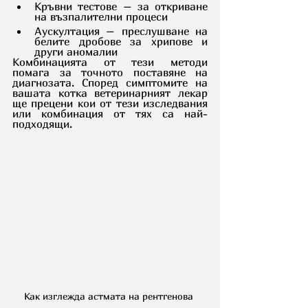
Кръвни тестове – за откриване 
на възпалителни процеси 
Аускултация – преслушване на 
белите дробове за хрипове и 
други аномалии
Комбинацията от тези методи 
помага за точното поставяне на 
диагнозата. Според симптомите на 
вашата котка ветеринарният лекар 
ще прецени кои от тези изследвания 
или комбинация от тях са най-
подходящи.
Как изглежда астмата на рентгенова 