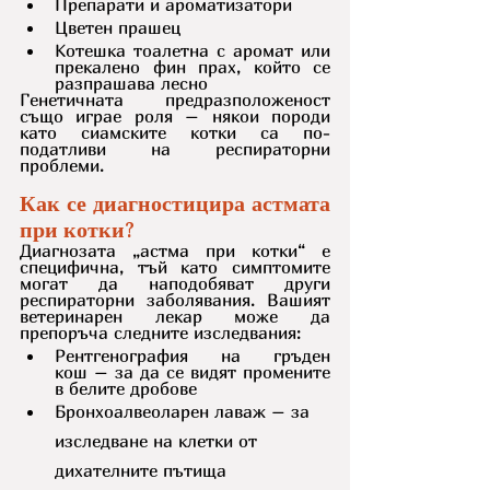
Препарати и ароматизатори
Цветен прашец
Котешка тоалетна с аромат или 
прекалено фин прах, който се 
разпрашава лесно
Генетичната предразположеност 
също играе роля – някои породи 
като сиамските котки са по-
податливи на респираторни 
проблеми.
Как се диагностицира астмата 
при котки?
Диагнозата „астма при котки“ е 
специфична, тъй като симптомите 
могат да наподобяват други 
респираторни заболявания. Вашият 
ветеринарен лекар може да 
препоръча следните изследвания:
Рентгенография на гръден 
кош – за да се видят промените 
в белите дробове
Бронхоалвеоларен лаваж – за 
изследване на клетки от 
дихателните пътища