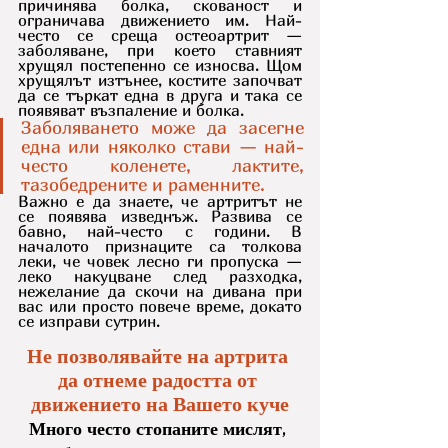
причинява болка, скованост и 
ограничава движението им. Най-
често се среща остеоартрит — 
заболяване, при което ставният 
хрущял постепенно се износва. Щом 
хрущялът изтънее, костите започват 
да се търкат една в друга и така се 
появяват възпаление и болка. 
Заболяването може да засегне 
една или няколко стави — най-
често коленете, лактите, 
тазобедрените и раменните.
Важно е да знаете, че артритът не 
се появява изведнъж. Развива се 
бавно, най-често с години. В 
началото признаците са толкова 
леки, че човек лесно ги пропуска — 
леко накуцване след разходка, 
нежелание да скочи на дивана при 
вас или просто повече време, докато 
се изправи сутрин.
Не позволявайте на артрита 
да отнеме радостта от 
движението на Вашето куче
Много често стопаните мислят, 