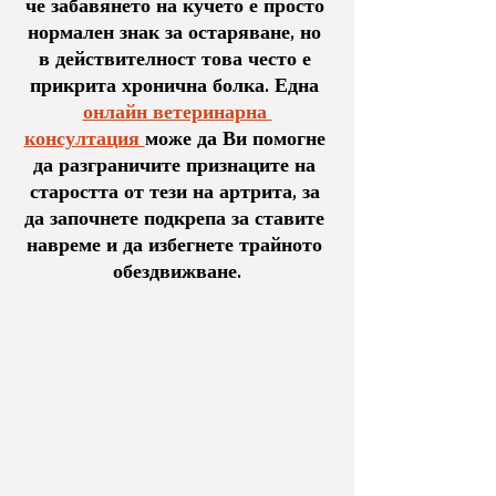
че забавянето на кучето е просто 
нормален знак за остаряване, но 
в действителност това често е 
прикрита хронична болка. Една 
онлайн ветеринарна 
консултация 
може да Ви помогне 
да разграничите признаците на 
старостта от тези на артрита, за 
да започнете подкрепа за ставите 
навреме и да избегнете трайното 
обездвижване.