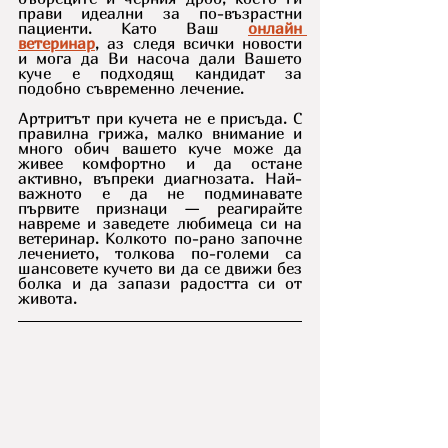
прави идеални за по-възрастни 
пациенти. Като Ваш 
онлайн 
ветеринар
, аз следя всички новости 
и мога да Ви насоча дали Вашето 
куче е подходящ кандидат за 
подобно съвременно лечение.
Артритът при кучета не е присъда. С 
правилна грижа, малко внимание и 
много обич вашето куче може да 
живее комфортно и да остане 
активно, въпреки диагнозата. Най-
важното е да не подминавате 
първите признаци — реагирайте 
навреме и заведете любимеца си на 
ветеринар. Колкото по-рано започне 
лечението, толкова по-големи са 
шансовете кучето ви да се движи без 
болка и да запази радостта си от 
живота.