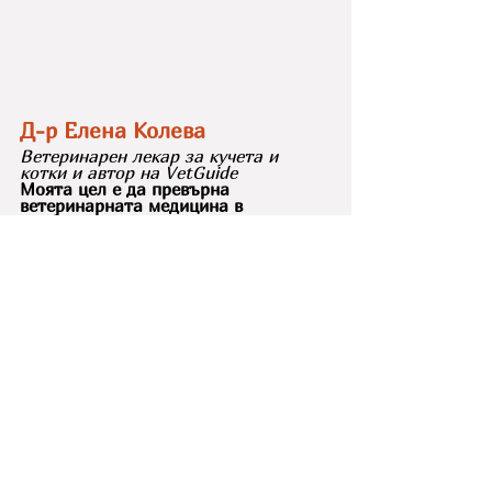
Д-р Елена Колева
Ветеринарен лекар за кучета и 
котки и автор на VetGuide
Моята цел е да превърна 
ветеринарната медицина в 
разбираем език за всеки стопанин. 
Вярвам, че здравето на домашните 
ни любимци започва с правилната 
информация и превенцията у дома. 
В статиите си споделям опита си от 
практиката, за да ви помогна да 
вземате най-добрите решения за 
вашите опашати приятели.
За мен
симптоми на артрит при кучета