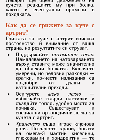
кучето, реакциите му при болка, 
както и евентуални промени в 
походката.
Как да се грижите за куче с 
артрит?
Грижата за куче с артрит изисква 
постоянство и внимание от ваша 
страна, но резултатите си струват.
Поддържайте 
оптимално тегло
. 
Намаляването на натоварването 
върху ставите може значително 
да облекчи болката. Включете 
умерени, но редовни разходки — 
кратки, по-чести излизания са 
по-добри от дълги и 
изтощителни преходи.
Осигурете
 меко легло
 — 
избягвайте твърди настилки и 
създайте топло, удобно място за 
почивка. Съществуват и 
специални ортопедични легла за 
кучета с артрит.
Храненето
 също играе ключова 
роля. Потърсете храни, богати 
на омега-3 мастни киселини, 
глюкозамин и хондроитин — те 