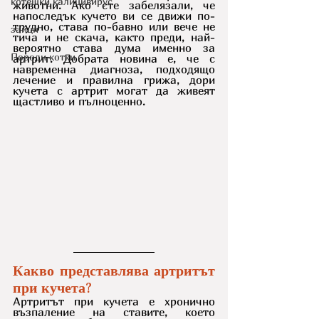
котешки калицивирус
животни. Ако сте забелязали, че 
напоследък кучето ви се движи по-
трудно, става по-бавно или вече не 
зайци
тича и не скача, както преди, най-
вероятно става дума именно за 
Породи котки
артрит. Добрата новина е, че с 
навременна диагноза, подходящо 
лечение и правилна грижа, дори 
кучета с артрит могат да живеят 
щастливо и пълноценно.
Какво представлява артритът 
при кучета?
Артритът при кучета е хронично 
възпаление на ставите, което 