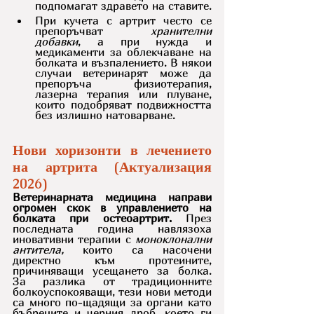
подпомагат здравето на ставите. 
При кучета с артрит често се 
препоръчват 
хранителни 
добавки
, а при нужда и 
медикаменти за облекчаване на 
болката и възпалението. В някои 
случаи ветеринарят може да 
препоръча физиотерапия, 
лазерна терапия или плуване, 
които подобряват подвижността 
без излишно натоварване.
Нови хоризонти в лечението 
на артрита (Актуализация 
2026)
Ветеринарната медицина направи 
огромен скок в управлението на 
болката при остеоартрит.
 През 
последната година навлязоха 
иновативни терапии с 
моноклонални 
антитела,
 които са насочени 
директно към протеините, 
причиняващи усещането за болка. 
За разлика от традиционните 
болкоуспокояващи, тези нови методи 
са много по-щадящи за органи като 
бъбреците и черния дроб, което ги 