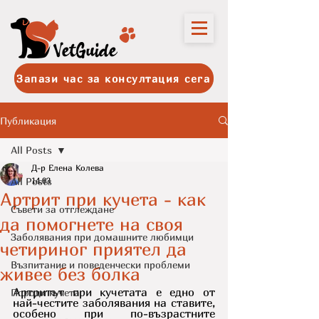
Запази час за консултация сега
Публикация
All Posts
Д-р Елена Колева
All Posts
14.03
Артрит при кучета - как
Съвети за отглеждане
да помогнете на своя
Заболявания при домашните любимци
четириног приятел да
Възпитание и поведенчески проблеми
живее без болка
Артритът при кучетата е едно от 
Породи кучета
най-честите заболявания на ставите, 
особено при по-възрастните 