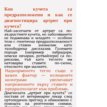
Кои кучета са 
предразположени и как се 
диагностицира артрит при 
кучета?
Най-засегнати от артрит са 
по-
възрастните
 кучета, но заболяването 
не подминава и младите — особено 
тези с генетична предразположеност 
или ставни аномалии като 
тазобедрена дисплазия
. Големите 
породи (например лабрадори, 
немски овчарки, ротвайлери) са по-
рискови, тъй като теглото им 
натоварва ставите по-силно, 
отколкото при малките. 
Наднорменото тегло също е 
важен фактор — излишните 
килограми увеличават 
напрежението върху ставите и 
предразполагат към проблеми.
Диагнозата „артрит при кучета“ се 
поставя от ветеринарен лекар след 
ортопедичен преглед и обикновено с 
помощта на рентгенови снимки. 
Лекарят ще оцени движението на 