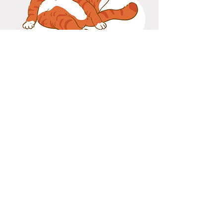
Вашият ветеринарен
лекар
онлайн!
д-р Елена Колева –
Практикуващ
ветеринарен лекар
Начална страница
Идеята за VetGuide
Ветеринарен блог
Регистрация