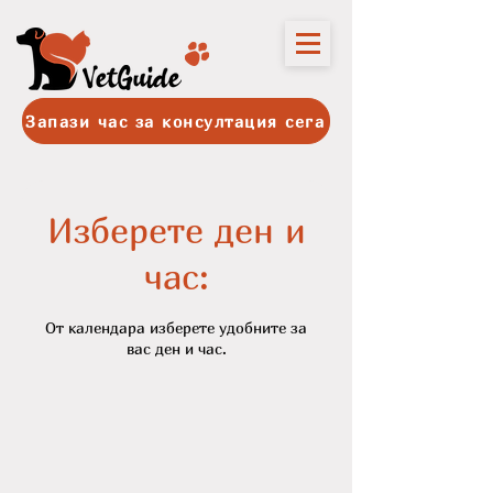
Запази час за консултация сега
Изберете ден и
час:
От календара изберете удобните за
вас ден и час.