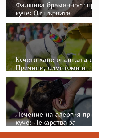
Фалшива бременност при
куче: От първите
симптоми до правилното
лечение
Кучето хапе опашката си:
Причини, симптоми и
какво да направите
Лечение на алергия при
куче: Лекарства за
имунотерапия (Apoquel и