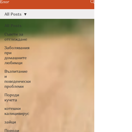
Cytopoint)
Блог
All Posts
All Posts
Съвети за
отглеждане
Заболявания
при
домашните
любимци
Възпитание
и
поведенчески
проблеми
Породи
кучета
котешки
калицивирус
зайци
Породи