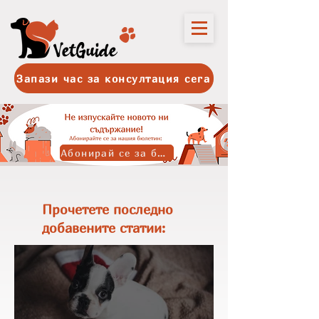
Запази час за консултация сега
Абонирай се за бюлетина
Прочетете последно
добавените статии: