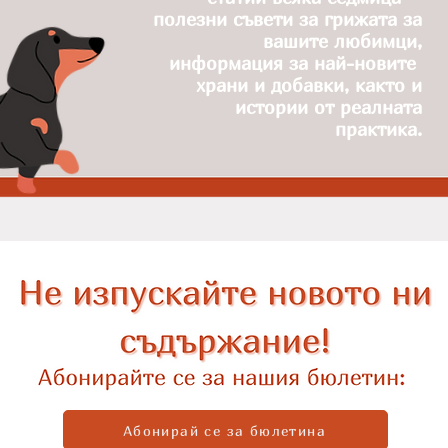
полезни съвети за грижата за
вашите любимци,
информация за най-новите
храни и добавки, както и
истории от реалната
практика.
Абонирай се за бюлетина