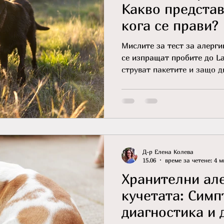
Какво представ
кога се прави?
Мислите за тест за алерги
се изпращат пробите до La
струват пакетите и защо д
място.
Д-р Елена Колева
15.06
време за четене: 4 м
Хранителни ал
кучетата: Симп
диагностика и 