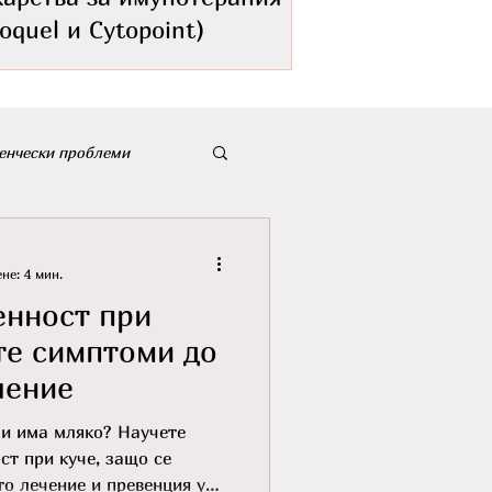
oquel и Cytopoint)
енчески проблеми
не: 4 мин.
нност при
те симптоми до
чение
 и има мляко? Научете
ст при куче, защо се
то лечение и превенция у