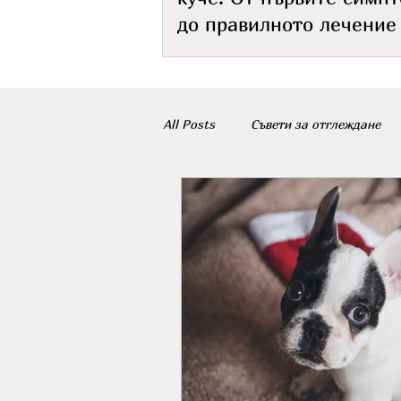
до правилното лечение
All Posts
Съвети за отглеждане
Породи кучета
котешки кал