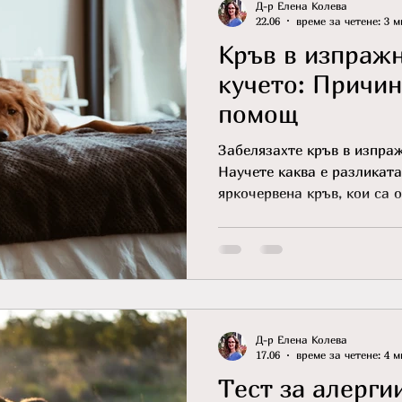
Д-р Елена Колева
22.06
време за четене: 3 м
Кръв в изпраж
кучето: Причин
помощ
Забелязахте кръв в изпра
Научете каква е разликат
яркочервена кръв, кои са 
окажете първа помощ.
Д-р Елена Колева
17.06
време за четене: 4 м
Тест за алерги