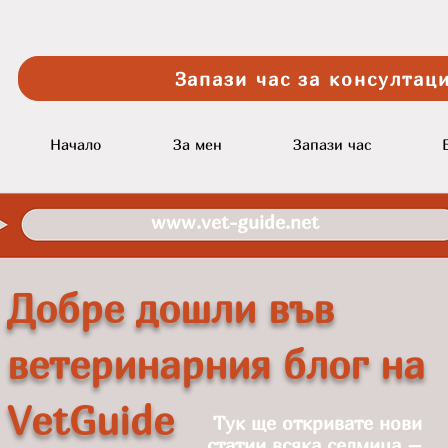
Запази час за консултаци
Начало
За мен
Запази час
www.vet-guide.net
Добре дошли във
ветеринарния блог на
VetGuide
Тук ще откривате нови
статии всяка седмица –