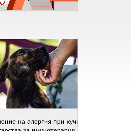
ение на алергия при куче:
арства за имунотерапия