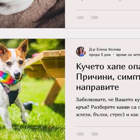
дома.
Д-р Елена Колева
преди 5 дни
време за чете
Кучето хапе оп
Причини, симпт
направите
Забелязвате, че Вашето ку
кръв? Разберете какви са 
жлези, бълхи, стрес) и ка
дома.