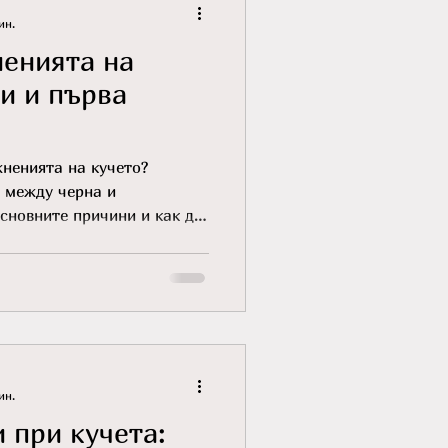
ин.
ненията на
и и първа
жненията на кучето?
а между черна и
основните причини и как да
ин.
и при кучета: