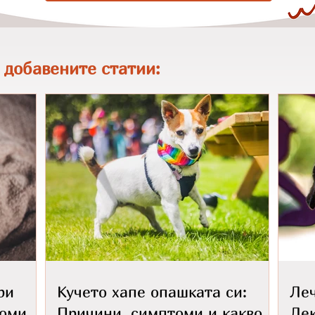
 добавените статии:
ри
Кучето хапе опашката си:
Леч
томи
Причини, симптоми и какво
Лек