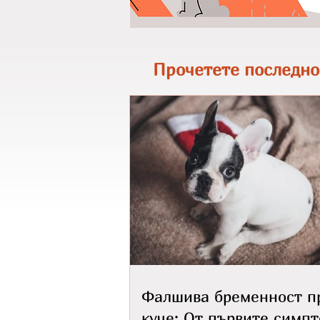
Прочетете последно
Фалшива бременност п
куче: От първите симп