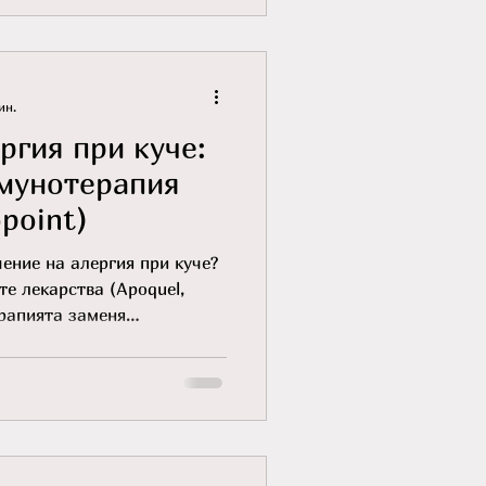
ин.
ргия при куче:
имунотерапия
point)
ение на алергия при куче?
те лекарства (Apoquel,
ерапията заменя