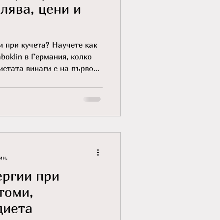
лява, цени и
и при кучета? Научете как
boklin в Германия, колко
иетата винаги е на първо
ин.
ергии при
томи,
диета