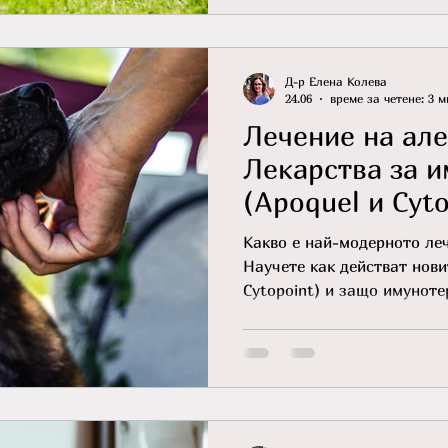
Д-р Елена Колева
24.06
време за четене: 3 м
Лечение на але
Лекарства за 
(Apoquel и Cyto
Какво е най-модерното леч
Научете как действат нови
Cytopoint) и защо имунот
кортикостероидите.