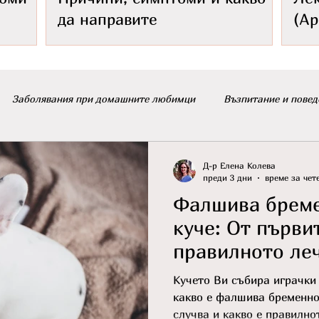
да направите
(Ap
Заболявания при домашните любимци
Възпитание и повед
ицивирус
зайци
Породи котки
Д-р Елена Колева
преди 3 дни
време за чете
Фалшива бреме
куче: От първи
правилното ле
Кучето Ви събира играчки
какво е фалшива бременно
случва и какво е правилно