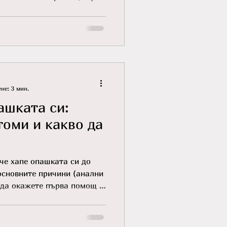
не: 3 мин.
ашката си:
оми и какво да
че хапе опашката си до
основните причини (анални
к да окажете първа помощ у