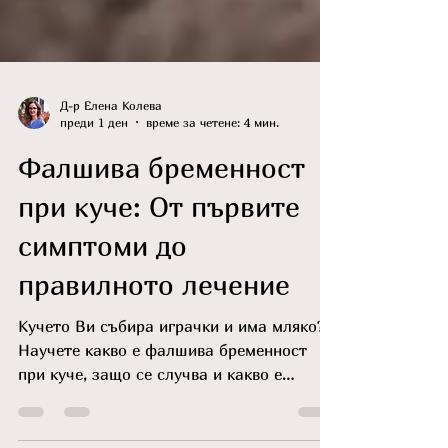
Д-р Елена Колева
преди 1 ден
време за четене: 4 мин.
Фалшива бременност
при куче: От първите
симптоми до
правилното лечение
Кучето Ви събира играчки и има мляко?
Научете какво е фалшива бременност
при куче, защо се случва и какво е
правилното лечение и превенция у дома.