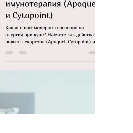
Д-р Елена Колева
24.06
време за четене: 3 мин.
Лечение на алергия при
куче: Лекарства за
имунотерапия (Apoquel
и Cytopoint)
Какво е най-модерното лечение на
алергия при куче? Научете как действат
новите лекарства (Apoquel, Cytopoint) и
защо имунотерапията заменя
кортикостероидите.