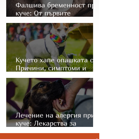
Фалшива бременност при
куче: От първите
симптоми до правилното
лечение
Кучето хапе опашката си:
Причини, симптоми и
какво да направите
Лечение на алергия при
куче: Лекарства за
имунотерапия (Apoquel и