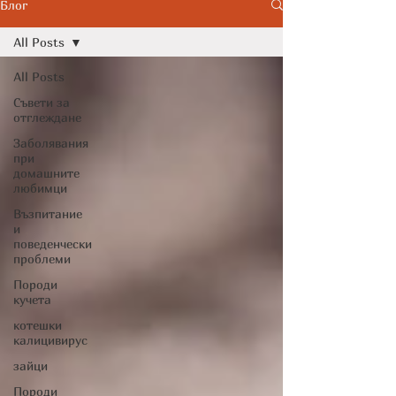
Cytopoint)
Блог
All Posts
All Posts
Съвети за
отглеждане
Заболявания
при
домашните
любимци
Възпитание
и
поведенчески
проблеми
Породи
кучета
котешки
калицивирус
зайци
Породи