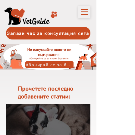
Запази час за консултация сега
Абонирай се за бюлетина
Прочетете последно
добавените статии: