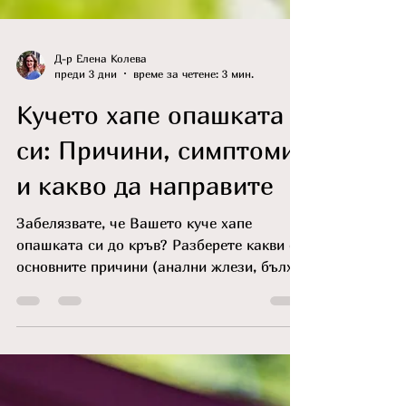
Д-р Елена Колева
преди 3 дни
време за четене: 3 мин.
Кучето хапе опашката
си: Причини, симптоми
и какво да направите
Забелязвате, че Вашето куче хапе
опашката си до кръв? Разберете какви са
основните причини (анални жлези, бълхи,
стрес) и как да окажете първа помощ у
дома.