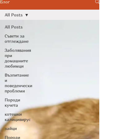
Cytopoint)
Блог
All Posts
All Posts
Съвети за
отглеждане
Заболявания
при
домашните
любимци
Възпитание
и
поведенчески
проблеми
Породи
кучета
котешки
калицивирус
зайци
Породи