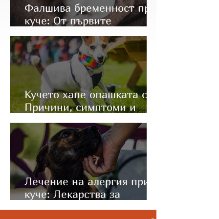
Фалшива бременност при
куче: От първите
симптоми до правилното
лечение
Кучето хапе опашката си:
Причини, симптоми и
какво да направите
Лечение на алергия при
куче: Лекарства за
имунотерапия (Apoquel и