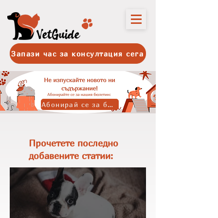
Запази час за консултация сега
Абонирай се за бюлетина
Прочетете последно
добавените статии: