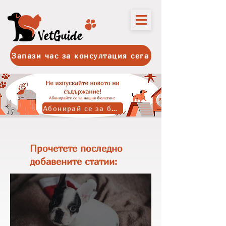
Запази час за консултация сега
Абонирай се за бюлетина
Прочетете последно
добавените статии: