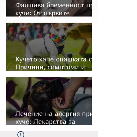
Фалшива бременност при
куче: От първите
симптоми до правилното
лечение
Кучето хапе опашката си:
Причини, симптоми и
какво да направите
Лечение на алергия при
куче: Лекарства за
имунотерапия (Apoquel и