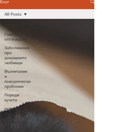
Cytopoint)
Блог
All Posts
All Posts
Съвети за
отглеждане
Заболявания
при
домашните
любимци
Възпитание
и
поведенчески
проблеми
Породи
кучета
котешки
калицивирус
зайци
Породи