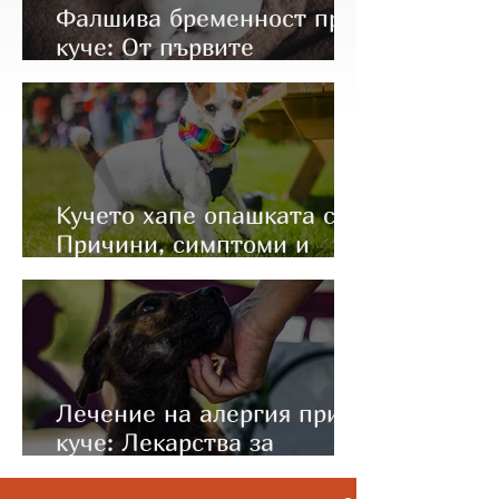
Фалшива бременност при
куче: От първите
симптоми до правилното
лечение
Кучето хапе опашката си:
Причини, симптоми и
какво да направите
Лечение на алергия при
куче: Лекарства за
имунотерапия (Apoquel и