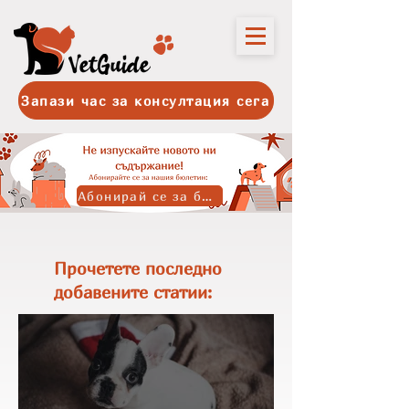
Запази час за консултация сега
Абонирай се за бюлетина
Прочетете последно
добавените статии: