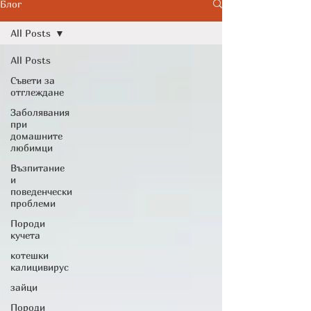
Cytopoint)
Блог
All Posts
All Posts
Съвети за
отглеждане
Заболявания
при
домашните
любимци
Възпитание
и
поведенчески
проблеми
Породи
кучета
котешки
калицивирус
зайци
Породи