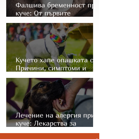
Фалшива бременност при
куче: От първите
симптоми до правилното
лечение
Кучето хапе опашката си:
Причини, симптоми и
какво да направите
Лечение на алергия при
куче: Лекарства за
имунотерапия (Apoquel и