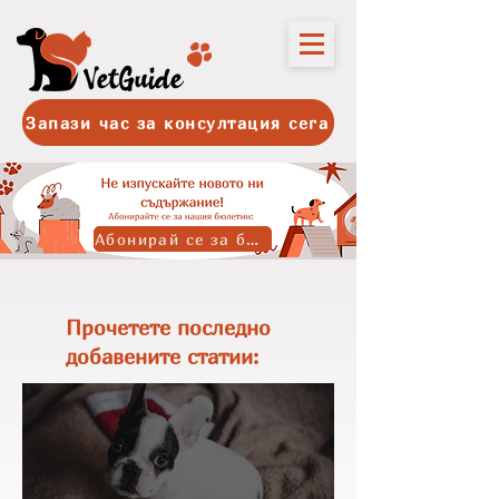
Запази час за консултация сега
Абонирай се за бюлетина
Прочетете последно
добавените статии: