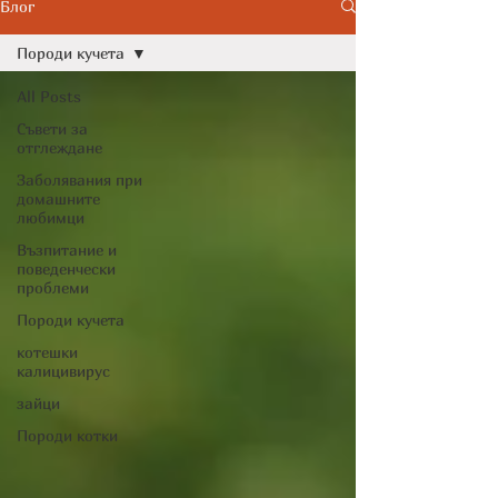
Cytopoint)
Блог
Породи кучета
All Posts
Съвети за
отглеждане
Заболявания при
домашните
любимци
Възпитание и
поведенчески
проблеми
Породи кучета
котешки
калицивирус
зайци
Породи котки