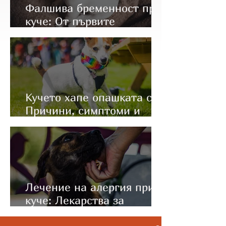
Фалшива бременност при
куче: От първите
симптоми до правилното
лечение
Кучето хапе опашката си:
Причини, симптоми и
какво да направите
Лечение на алергия при
куче: Лекарства за
имунотерапия (Apoquel и