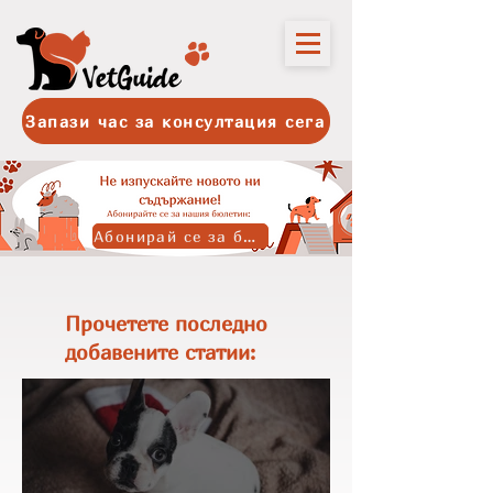
Запази час за консултация сега
Абонирай се за бюлетина
Прочетете последно
добавените статии: