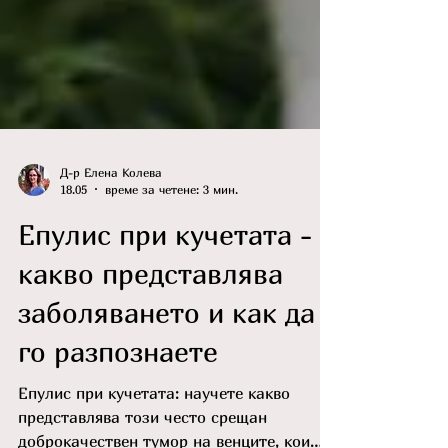
Д-р Елена Колева
18.05
време за четене: 3 мин.
Епулис при кучетата -
какво представлява
заболяването и как да
го разпознаете
Епулис при кучетата: научете какво