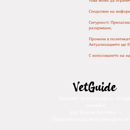
това може да ограни
Споделяне на информ
Сигурност: Прилагам
разкриване.
Промени в политикат
Актуализациите ще б
С използването на на
Вашият ветеринарен лека
онлайн!
д-р Елена Колева –
Практикуващ ветеринарен ле