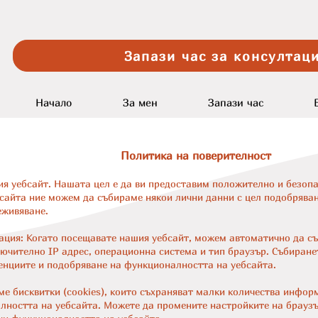
Запази час за консултаци
Начало
За мен
Запази час
Политика на поверителност
ия уебсай
т. Нашата цел е да ви предоставим положително и безоп
сайта ние можем да събираме някои лични данни с цел подобряване
еживяване.
ция: Когато посещавате нашия уебсайт, можем автоматично да с
ючително IP адрес, операционна система и тип браузър. Събиран
денциите и подобряване на функционалността на уебсайта.
ме бисквитки (cookies), които съхраняват малки количества инфор
ността на уебсайта. Можете да промените настройките на браузър