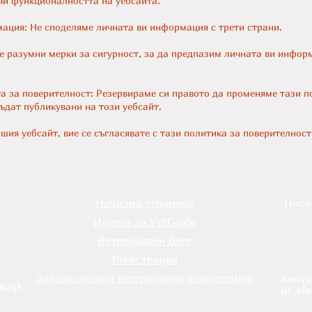
чи функционалността на уебсайта.
ация: Не споделяме личната ви информация с трети страни.
е разумни мерки за сигурност, за да предпазим личната ви инфор
а за поверителност: Резервираме си правото да променяме тази п
ъдат публикувани на този уебсайт.
шия уебсайт, вие се съгласявате с тази политика за поверителност
Начална страница
Посл
Идеята за VetGuide
р
Ветеринарен блог
Регистрация
Запази онлайн ветеринарна консултация
Конта
кар
dr.el